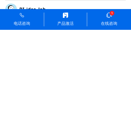
BI_idea_lab
感谢分享！一直在寻找合适的ETL工具来优化我们的流程。文章中
电话咨询
产品激活
在线咨询
提到的中间件种类让我更明确了选择方向，受益匪浅。
2025年8月4日
赞 (
211
)
dataGearPilot
初学者表示有点难以理解，希望能加一些图示和具体步骤，帮助更
好地理解不同工具的优势和适用场景。
2025年8月4日
赞 (
113
)
SmartPageX
文章对各种工具的优缺点分析很到位，我用过其中几种，确实如文
中所述。对新手来说，选择合适工具真的能提升工作效率。
2025年8月4日
赞 (
0
)