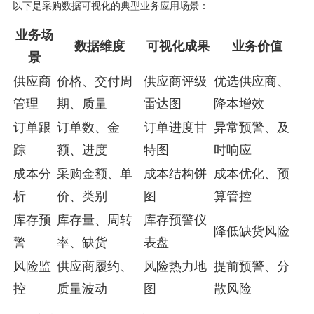
以下是采购数据可视化的典型业务应用场景：
业务场
数据维度
可视化成果
业务价值
景
供应商
价格、交付周
供应商评级
优选供应商、
管理
期、质量
雷达图
降本增效
订单跟
订单数、金
订单进度甘
异常预警、及
踪
额、进度
特图
时响应
成本分
采购金额、单
成本结构饼
成本优化、预
析
价、类别
图
算管控
库存预
库存量、周转
库存预警仪
降低缺货风险
警
率、缺货
表盘
风险监
供应商履约、
风险热力地
提前预警、分
控
质量波动
图
散风险