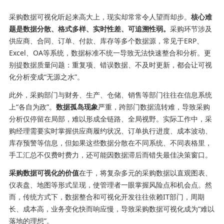
采购数据可视化听起来高大上，现实却常常令人望而却步。
核心难
题是数据分散、格式多样、实时性差、可追溯性弱。
采购环节涉及
供应商、合同、订单、付款、库存等多个数据源，常见于ERP、
Excel、OA等系统，数据标准不统一导致无法快速整合和分析。更
别提数据质量问题：重复项、错误数据、不及时更新，都会让可视
化分析变成“无源之水”。
此外，采购部门与财务、生产、仓储、销售等部门往往在信息系统
上“各自为政”。
数据孤岛现象
严重，跨部门数据流转难，导致采购
分析仅停留在局部，难以形成全链路、全局视野。实际工作中，采
购经理需要实时掌握供应商履约状况、订单执行进度、成本波动、
库存预警等信息，但如果这些数据分散在不同系统、不同表格里，
手工汇总不仅费时费力，还可能因数据滞后而错失最佳决策窗口。
采购数据可视化的价值
在于，将复杂多元的采购数据以直观图表、
仪表盘、地图等形式呈现，使管理者一眼掌握风险点和机会点。然
而，传统方式下，数据整合和可视化开发往往依赖IT部门，周期
长、成本高，业务变化快而响应慢，导致采购数据可视化成为“难以
落地的理想”。