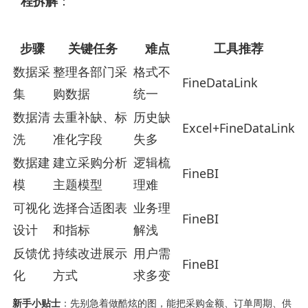
程拆解
：
步骤
关键任务
难点
工具推荐
数据采
整理各部门采
格式不
FineDataLink
集
购数据
统一
数据清
去重补缺、标
历史缺
Excel+FineDataLink
洗
准化字段
失多
数据建
建立采购分析
逻辑梳
FineBI
模
主题模型
理难
可视化
选择合适图表
业务理
FineBI
设计
和指标
解浅
反馈优
持续改进展示
用户需
FineBI
化
方式
求多变
新手小贴士
：先别急着做酷炫的图，能把采购金额、订单周期、供