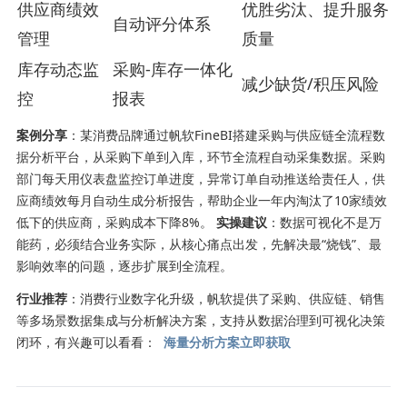
供应商绩效
优胜劣汰、提升服务
自动评分体系
管理
质量
库存动态监
采购-库存一体化
减少缺货/积压风险
控
报表
案例分享
：某消费品牌通过帆软FineBI搭建采购与供应链全流程数
据分析平台，从采购下单到入库，环节全流程自动采集数据。采购
部门每天用仪表盘监控订单进度，异常订单自动推送给责任人，供
应商绩效每月自动生成分析报告，帮助企业一年内淘汰了10家绩效
低下的供应商，采购成本下降8%。
实操建议
：数据可视化不是万
能药，必须结合业务实际，从核心痛点出发，先解决最“烧钱”、最
影响效率的问题，逐步扩展到全流程。
行业推荐
：消费行业数字化升级，帆软提供了采购、供应链、销售
等多场景数据集成与分析解决方案，支持从数据治理到可视化决策
闭环，有兴趣可以看看：
海量分析方案立即获取