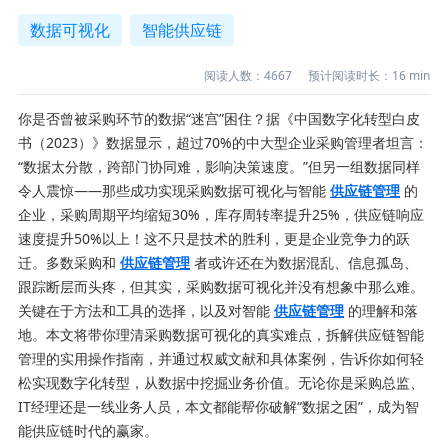
数据可视化
智能供应链
阅读人数：
4667
预计阅读时长：
16
min
你是否曾被采购环节的数据“迷宫”困住？据《中国数字化转型白皮
书（2023）》数据显示，超过70%的中大型企业采购管理者坦言：
“数据太分散，跨部门协同难，影响决策速度。”但另一组数据同样
令人震惊——那些成功实现采购数据可视化与智能
供应链管理
的
企业，采购周期平均缩短30%，库存周转率提升25%，供应链响应
速度提升50%以上！这不只是技术的胜利，更是企业竞争力的跃
迁。多数采购和
供应链管理
者或许还在为数据混乱、信息孤岛、
跟踪断层而头疼，但其实，采购数据可视化并没有想象中那么难。
关键在于方法和工具的选择，以及对智能
供应链管理
的理解和落
地。本文将带你理清采购数据可视化的真实难点，拆解供应链智能
管理的实用操作指南，并通过权威文献和具体案例，告诉你如何轻
松实现数字化转型，从数据中挖掘业务价值。无论你是采购总监、
IT经理还是一线业务人员，本文都能帮你破解“数据之困”，成为智
能供应链时代的赢家。