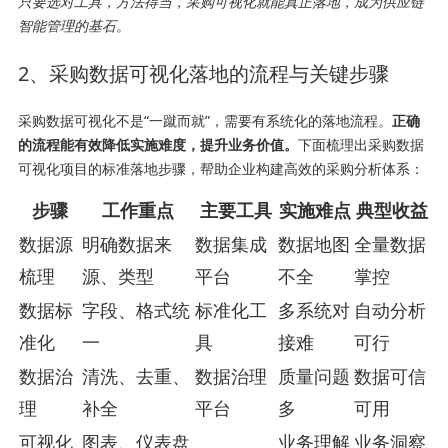
只要选对工具，方法得当，采购可视化就能真正落地，成为供应链
智能管理的基石。
2、采购数据可视化落地的流程与关键步骤
采购数据可视化不是“一蹴而就”，需要有系统化的落地流程。
正确
的流程能有效降低实施难度，提升业务价值。
下面梳理出采购数据
可视化项目的标准落地步骤，帮助企业构建高效的采购分析体系：
步骤
工作重点
主要工具
实施难点
典型收益
数据源
明确数据来
数据集成
数据地图
全量数据
梳理
源、类型
平台
不全
掌控
数据标
字段、格式统
标准化工
多系统对
自动分析
准化
一
具
接难
可行
数据治
清洗、去重、
数据治理
质量问题
数据可信
理
补全
平台
多
可用
可视化
图表、仪表盘
业务理解
业务洞察