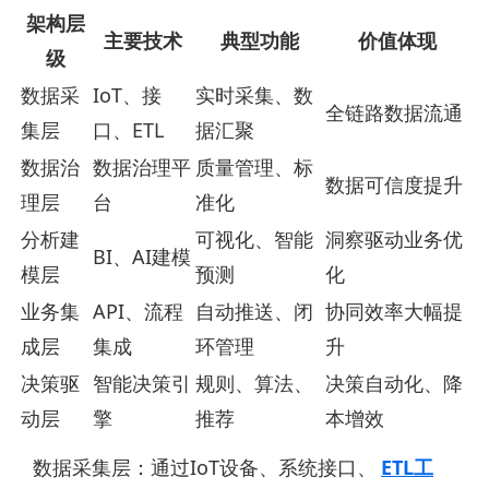
架构层
主要技术
典型功能
价值体现
级
数据采
IoT、接
实时采集、数
全链路数据流通
集层
口、ETL
据汇聚
数据治
数据治理平
质量管理、标
数据可信度提升
理层
台
准化
分析建
可视化、智能
洞察驱动业务优
BI、AI建模
模层
预测
化
业务集
API、流程
自动推送、闭
协同效率大幅提
成层
集成
环管理
升
决策驱
智能决策引
规则、算法、
决策自动化、降
动层
擎
推荐
本增效
数据采集层：通过IoT设备、系统接口、
ETL工