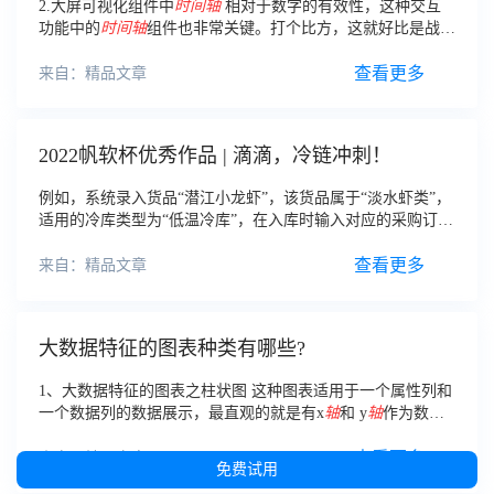
2.大屏可视化组件中
时间轴
相对于数字的有效性，这种交互
功能中的
时间轴
组件也非常关键。打个比方，这就好比是战时
的信息传递的有效性取决于什么因素一个道理。
查看更多
来自：精品文章
2022帆软杯优秀作品 | 滴滴，冷链冲刺！
例如，系统录入货品“潜江小龙虾”，该货品属于“淡水虾类”，
适用的冷库类型为“低温冷库”，在入库时输入对应的采购订单
编号后会自动弹出“低温冷库”，便于仓库管理员进行组织调
度，有效节约
时间
和减少人工判断的失误
查看更多
来自：精品文章
大数据特征的图表种类有哪些?
1、大数据特征的图表之柱状图 这种图表适用于一个属性列和
一个数据列的数据展示，最直观的就是有x
轴
和 y
轴
作为数据
指标方向，然后利用柱状图的高度反应数据的差异，从而让客
户了解各项数据的特征，非常的直观，一般多用于体现不同企
查看更多
来自：精品文章
免费试用
业之间的数据对比