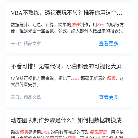
VBA不熟练，透视表玩不转？推荐你用这个傻
瓜式数据分析工具
数据统计、汇总、计算，简单的
图表
制作，用
Excel
的确很方
便，但是光会一些函数、公式，绝大部分人做出来的报表只能
是这样的： 要么密密麻麻一大片堆砌明细数据，稍微好点的
再插两个
图表
，把数据简单可视化，一到月底
查看更多
来自：精品文章
不看可惜！无需代码，小白都会的可视化大屏，
领导不重用你都难
仅仅从可视化方面来说，相比于
Excel
那毫无新意的
图表
，这
大屏简直完胜。
查看更多
来自：精品文章
动态图表制作步骤是什么？如何把数据转换成图
表？
动态
图表
是运用
Excel
的函数等完成的互动
展现
图表
。用户依