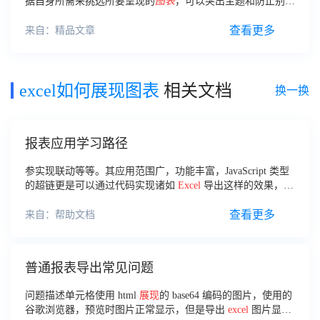
据自身所需来挑选所要呈现的
图表
，可以突出主题和防止别的
数据
图表
的干扰。很多人会好奇动态
图表
制作步骤是什么？
如
何
把数据转换成
图表
？
查看更多
来自：精品文章
excel如何展现图表
相关文档
换一换
报表应用学习路径
参实现联动等等。其应用范围广，功能丰富，JavaScript 类型
的超链更是可以通过代码实现诸如
Excel
导出这样的效果，超
链应用范围广，设计自由度高。超级链接注：若需要系统的学
习
如何
应用超级链接
查看更多
来自：帮助文档
普通报表导出常见问题
问题描述单元格使用 html
展现
的 base64 编码的图片，使用的
谷歌浏览器，预览时图片正常显示，但是导出
excel
图片显示