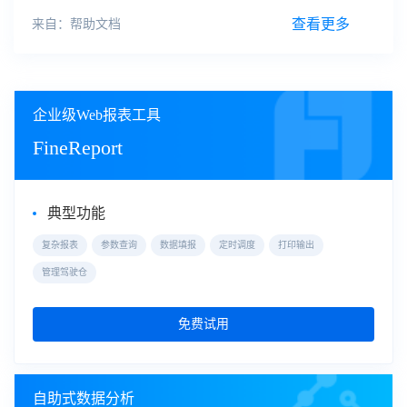
不全；试了导出pdf,图片也是显示不全，只显示部分。原因分
析img
查看更多
来自：帮助文档
企业级Web报表工具
FineReport
典型功能
复杂报表
参数查询
数据填报
定时调度
打印输出
管理驾驶仓
免费试用
自助式数据分析