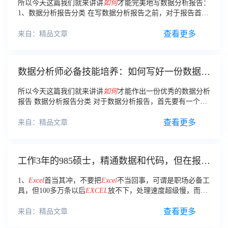
所以今天这篇我们就来讲讲
如何
才能完美地写数据分析报告：
1、数据分析报告分类 在写数据分析报告之前，对于报告首先
要有一个概念性的认识，按照报告陈述思路，可分为四类：
描述类报告：通常是对业务数据的日常
展现
查看更多
来自：精品文章
数据分析师必备技能培养：如何写好一份数据分
析报告？
所以今天这篇我们就来讲讲
如何
才能作出一份优秀的数据分析
报告 数据分析报告分类 对于数据分析报告，首先要有一个概
念性的认识，按照报告陈述的思路，可分为四类： 描述类报
告，通常是对业务数据的日常
展现
，比如上月的销售额是多少
查看更多
来自：精品文章
工作3年的985硕士，精通数据和代码，但在报表
上我却无能为力
1、
Excel
首当其冲，不要把
Excel
不当回事，可谓是职场必备工
具，但100多万条以后
EXCEL
放不下，处理速度超级慢，而且
数据获取你懂得，重复加工是常事。
查看更多
来自：精品文章