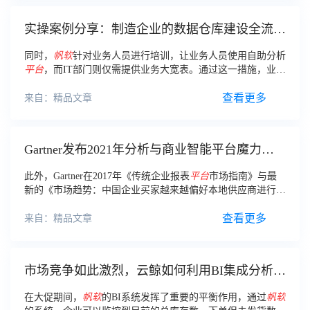
实操案例分享：制造企业的数据仓库建设全流
程！
同时，
帆
软
针对业务人员进行培训，让业务人员使用自助分析
平台
，而IT部门则仅需提供业务大宽表。通过这一措施，业务
部门可以直接 利用这些宽表自行进行分析，减少了IT部门在
报表开发上的工作量。
查看更多
来自：精品文章
Gartner发布2021年分析与商业智能平台魔力象
限，帆软再获国际认可！
此外，Gartner在2017年《传统企业报表
平台
市场指南》与最
新的《市场趋势：中国企业买家越来越偏好本地供应商进行虚
拟化，数据和分析》报告中都多次提及
帆
软
，表现了对于国内
商业智能领跑者的强烈关注。
查看更多
来自：精品文章
市场竞争如此激烈，云鲸如何利用BI集成分析多
源数据，驱动业务决策？
在大促期间，
帆
软
的BI系统发挥了重要的平衡作用，通过
帆
软