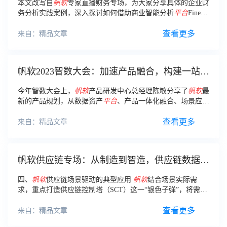
本文改写自
帆
软
专家直播财务专场，为大家分享具体的企业财
务分析实践案例，深入探讨如何借助商业智能分析
平台
FineBI
帮助企业实现数字化转型，提升财务
决策
的智能化水平。
查看更多
来自：精品文章
帆软2023智数大会：加速产品融合，构建一站式
数据应用平台
今年智数大会上，
帆
软
产品研发中心总经理陈敏分享了
帆
软
最
新的产品规划，从数据资产
平台
、产品一体化融合、场景应
用、AI技术四个方面对
帆
软
产品发展进行了详细阐述。
查看更多
来自：精品文章
帆软供应链专场：从制造到智造，供应链数据应
用转型实践详解
四、
帆
软
供应链场景驱动的典型应用
帆
软
结合场景实际需
求，重点打造供应链控制塔（SCT）这一“银色子弹”，将需求
预测、库存优化、采购管理与供应链协同等场景纳入统一
平
台
。
查看更多
来自：精品文章