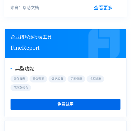
台
，在插件商城找到并安装“数知鸟”插件。注意：请同时在浏
览器中打开数知鸟
平台
2.1 安装/更新插件「管理系统」>「插
查看更多
来自：帮助文档
件管理」>搜索“数知鸟”>「安装」。
企业级Web报表工具
FineReport
典型功能
复杂报表
参数查询
数据填报
定时调度
打印输出
管理驾驶仓
免费试用
自助式数据分析