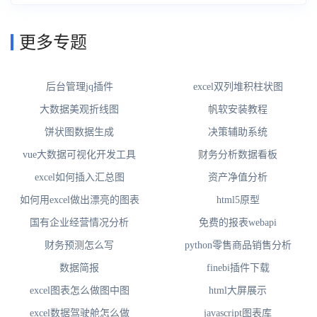
更多专题
后台管理jq插件
excel双列堆积柱状图
大数据美观折线图
帆软安装教程
饼状图数据生成
决策辅助系统
vue大数据可视化开发工具
财务分析数据看板
excel如何插入汇总图
资产净值分析
如何用excel做出漂亮的图表
html5原型
国有企业经营情况分析
免费的报表webapi
财务预测怎么写
python零售商品销售分析
数据简报
finebi插件下载
excel图表怎么做图中图
html大屏展示
excel数据驾驶舱怎么做
javascript图表库