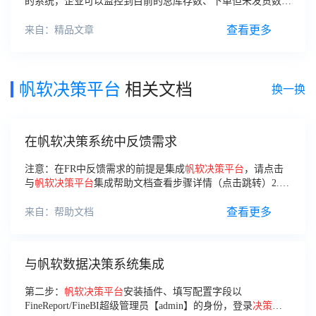
的系统，企业可以监控到目前的总库存数、下单但未发货数
等，深入洞察用户需求，并提前统一调配各个渠道的库存，优
先保障战略合作或相对重要的渠道的库存供给
查看更多
来自：精品文章
帆软决策平台
相关文档
换一换
在帆软决策系统中反馈需求
注意：在FR中反馈需求的前提是集成
帆
软
决策
平台
，请点击
与
帆
软
决策
平台
集成帮助文档查看步骤详情（点击跳转）2.报
表页面内2.1 报表页面内反馈需求鼠标选中改报表名称Tab，
点击反馈需求反馈的需求将自动关联该报表，可以针对该报表
查看更多
来自：帮助文档
提出相关改进需求2.2 查看报表关联的需求提出需求后，也可
以通过该报表关联的需求页，看到需求的处理情况，直接鼠标
选中改报表名称Tab，点击关联需求即可查看
与帆软数据决策系统集成
第二步：
帆
软
决策
平台
安装插件、填写配置字段以
FineReport/FineBI超级管理员【admin】的身份，登录
决策
平