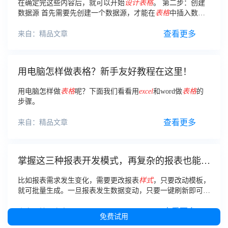
在确定完这些内容后，就可以开始
设计
表格
。 第二步：创建
数据源 首先需要先创建一个数据源，才能在
表格
中插入数
据。我们可以选择从数据库、
Excel
表格
或者手动输入数据来
创建数据源。
查看更多
来自：精品文章
用电脑怎样做表格？新手友好教程在这里！
用电脑怎样做
表格
呢？下面我们看看用
excel
和word做
表格
的
步骤。
查看更多
来自：精品文章
掌握这三种报表开发模式，再复杂的报表也能轻
松搞定！
比如报表需求发生变化，需要更改报表
样式
，只要改动模板，
就可批量生成。一旦报表发生数据变动，只要一键刷新即可同
步数据，一劳永逸，以不变应万变。 当然
Excel
是不能完成这
项工作的。
查看更多
来自：精品文章
免费试用