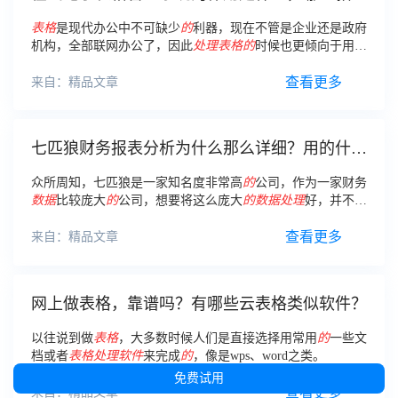
统比较好？
表格
是现代办公中不可缺少
的
利器，现在不管是企业还是政府
机构，全部联网办公了，因此
处理表格
的
时候也更倾向于用电
脑做
表格
。
查看更多
来自：精品文章
七匹狼财务报表分析为什么那么详细？用的什么
财务分析报告软件？
众所周知，七匹狼是一家知名度非常高
的
公司，作为一家财务
数据
比较庞大
的
公司，想要将这么庞大
的
数据
处理
好，并不是
一件容易
的
事情。
查看更多
来自：精品文章
网上做表格，靠谱吗？有哪些云表格类似软件？
以往说到做
表格
，大多数时候人们是直接选择用常用
的
一些文
档或者
表格
处理
软件
来完成
的
，像是wps、word之类。
免费试用
查看更多
来自：精品文章