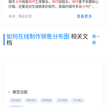
城市
分布
地图
制作
工序繁杂，
制作
流程长，
制作
者不但要耐心
仔细，还要选对生成图表的软件。我国的城市多且
分布
广，所
以在
制作
城市
分布图
时要采集和汇总的数据多，普通的生成图
表的软件无法快速完成。
查看更多
来自：精品文章
如何在线制作销售分布图
相关文
换一
档
换
企业级Web报表工具
FineReport
典型功能
复杂报表
参数查询
数据填报
定时调度
打印输出