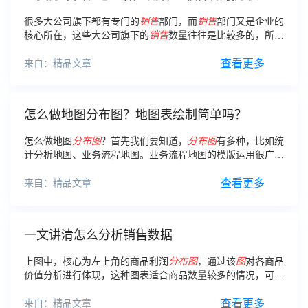
很多大公司旗下都有专门的
销售
部门，而
销售
部门又是企业的
核心所在，这些大公司旗下的
销售
数量往往是比较多的，所以
公司在发展的时候，经常需要
制作
人员
分布图
表和人员统计表
格，以确定哪个区域的
销售
力量不够。
查看更多
来自：精品文章
怎么做地图分布图？地图表绘制简单吗？
怎么做地图
分布图
？首先我们要知道，
分布图
有多种，比如统
计分析地图、业务流程地图。业务流程地图的模版运用很广，
能够
制作
店面
分布图
，营业网点
分布图
，线路
分布图
等多种地
图
分布图
形式。那么怎么做地图
分布图
？
查看更多
来自：精品文章
一文讲清怎么分析销售数据
上图中，核心为左上角的商品利润
分布图
，通过该
图
对各商品
价值分析进行体现，这种图表适合商品数量较多的情况，可以
很直观的显示出各商品的份量。
查看更多
来自：精品文章