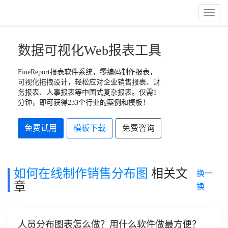
Toggl
Naviga
数据可视化Web报表工具
FineReport报表软件系统，零编码制作报表，
可视化拖拽设计，轻松应对企业销售报表、财
务报表、人事报表等中国式复杂报表。仅需1
分钟，即可获得233个行业的案例和模板！
免费试用
模板下载
免费咨询
如何在线制作销售分布图
相关文
换一
章
换
人员分布图表怎么做？用什么软件做最方便？