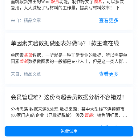
而帆软新推出的Word
报告
功能，制作好文字
模板
，可以多次
复用，大大减轻了写材料的工作量，提高写材料效率！ 下
面，就来看看各行业是怎么提高写材料效率的吧？
查看更多
来自：精品文章
单因素实验数据做图表好做吗？1款主流在线做
图表工具推荐
单因素
实验
数据，一听就是一种非常专业的数据，所以需要单
因素
实验
数据做图表的一般都是专业人士，但是这一类人群不
见得都能够熟练的掌握图表制作的方法，所以，有一些人会选
择请专业人士来做，还一些人则会自己研究。
查看更多
来自：精品文章
会员管理难？这份商超会员数据分析不容错过！
分析思路 数据来源&处理 数据来源：某中大型线下连锁超市
(80家门店)的企业（已数据脱敏） 涉及
表格
：销售明细表、支
付方式和支付金额表、商品的分类维度表 数据处理：①数据
加工及清洗；②数据脱敏
查看更多
来自：精品文章
免费试用