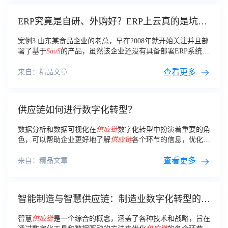
ERP究竟是自研、外购好？ERP上云真的是坑
吗？
案例3 山东某食品企业的老总，早在2008年就开始关注并且部
署了基于
SaaS
的产品，虽然该企业还没有具备部署ERP系统，
但据该企业的老板透露，未来不一定会选择基于
SaaS
的ERP系
统，因为从目前的市场调研来看
查看更多
来自：精品文章
供应链如何进行数字化转型？
数据分析和数据可视化在
供应链
数字化转型中扮演着重要的角
色，可以帮助企业更好地了解
供应链
各个环节的信息，优化
供
应链
的运营效率。
查看更多
来自：精品文章
智能制造与智慧供应链：制造业数字化转型的必
经之路！
智慧
供应链
是一个综合的概念，涵盖了各种技术和战略，旨在