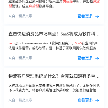
越来越多的企业采用数据分析来应对
供应链
中断，并加强
供应
链
管理，成立
供应链
数据平台。
查看更多
来自：精品文章
直击快速消费品市场痛点！SaaS将成为软件科技
发展新趋势！
SaaS
是Software-as-a-service（软件即服务）。
SaaS
在业内的叫
法是软件运营，或称软营。是一种基于互联网提供软件服务的
应用模式。
查看更多
来自：精品文章
物流客户管理系统是什么？看完就知道有多重要
了！
这种观点认为企业只要关注客户关系管理就行了，无需在其他
环节花费力气，将客户关系管理体系神化，忽视其他经营管理
平台，其实客户关系管理体系的精神是企业
供应链
以客户关系
为核心和出发点，并非其他环节不重要。
查看更多
来自：精品文章