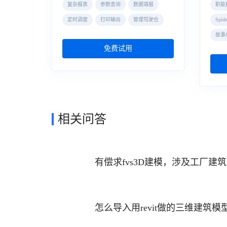
复杂报表
参数查询
数据填报
职能
定时调度
打印输出
管理驾驶仓
Spi
故事
免费试用
相关问答
有偿求fvs3D建模，涉及工厂建
怎么导入用revit做的三维建筑