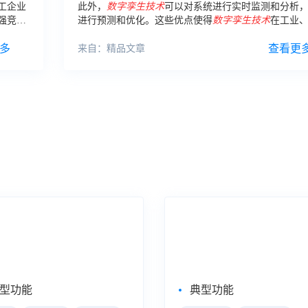
工企业
此外，
数字
孪生
技术
可以对系统进行实时监测和分析
强竞争
进行预测和优化。这些优点使得
数字
孪生
技术
在工业
建筑
信
源、
建筑
等领域有着广泛的应用前景。 在工业领域，
多
生
技术
可以用于工厂的生产和运营管理。
查看更
来自：精品文章
式数据分析
大屏数据可视化
eBI
数据大屏
型功能
典型功能