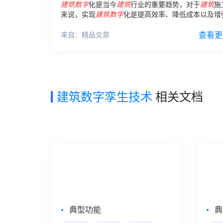
建筑
数字
化是当今
建筑
行业的重要趋势，对于
建筑
施
来说，实现
建筑
数字
化是提高效率、降低成本以及增
力的关键。 首先，
建筑
施工企业可以通过采用先进的
息模型（BIM）
技术
来实现
建筑
数字
化。
查看更
来自：精品文章
建筑数字孪生技术
相关文档
企业级Web报表工具
自助
FineReport
Fin
典型功能
典