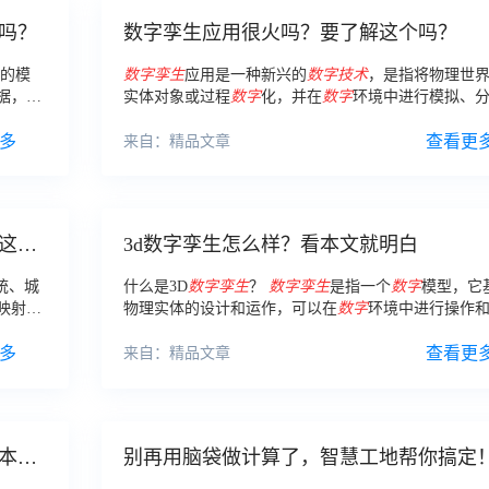
吗？
数字孪生应用很火吗？要了解这个吗？
的模
数字
孪生
应用是一种新兴的
数字
技术
，是指将物理世
据，例
实体对象或过程
数字
化，并在
数字
环境中进行模拟、
效率和
预测和优化等操作的应用系统。
多
查看更
来自：精品文章
这里
3d数字孪生怎么样？看本文就明白
统、城
什么是3D
数字
孪生
？
数字
孪生
是指一个
数字
模型，它
映射到
物理实体的设计和运作，可以在
数字
环境中进行操作
化。3D
数字
孪生
是
数字
孪生
的一种形式，它使用3D模
多
呈现物理实体的形态和运作方式。
查看更
来自：精品文章
本文
别再用脑袋做计算了，智慧工地帮你搞定