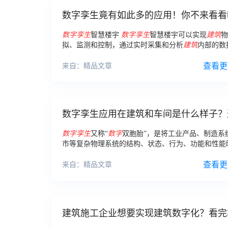
数字孪生竟有如此多的应用！你不来看看
数字
孪生
智慧楼宇
数字
孪生
智慧楼宇可以实现
建筑
物
拟、监测和控制，通过实时采集和分析
建筑
内部的数
如温度、湿度、能耗等，可以为
建筑
带来更高的能源
舒适度。
查看更
来自：精品文章
数字孪生应用在建筑和车间是什么样子？
展示了应用！
数字
孪生
又称“
数字
双胞胎”，是将工业产品、制造系
市等复杂物理系统的结构、状态、行为、功能和性能
数字
化的虚拟世界。
查看更
来自：精品文章
建筑施工企业想要实现建筑数字化？看完
恍然大悟！