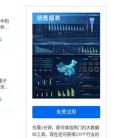
界中的
分析、
多
基于
和优
型来
多
免费试用
仅需1分钟，即可体验热门的大数据
！
BI工具，现在还可获得233个行业的