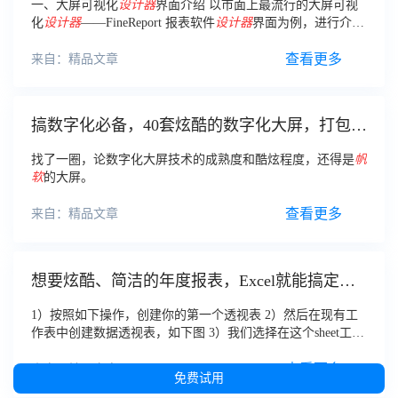
一、大屏可视化
设计
器
界面介绍 以市面上最流行的大屏可视
化
设计
器
——FineReport 报表软件
设计
器
界面为例，进行介绍
（1）菜单栏 菜单栏包含
设计
器
所有的管理功能。
查看更多
来自：精品文章
搞数字化必备，40套炫酷的数字化大屏，打包好
了直接带走！
找了一圈，论数字化大屏技术的成熟度和酷炫程度，还得是
帆
软
的大屏。
查看更多
来自：精品文章
想要炫酷、简洁的年度报表，Excel就能搞定！
（附教程）
1）按照如下操作，创建你的第一个透视表 2）然后在现有工
作表中创建数据透视表，如下图 3）我们选择在这个sheet工作
表中，创建我们的数据透视表 4）单击Sheet工作表中任意单元
格，我们点击C
11
查看更多
来自：精品文章
免费试用