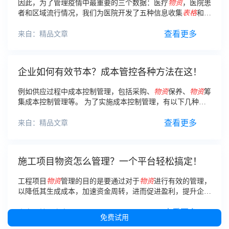
因此，为了管理疫情中最重要的三个数据：医疗
物资
，医院患
者和区域流行情况，我们为医院开发了五种信息收集
表格
和四
个医院信息仪表盘。
查看更多
来自：精品文章
企业如何有效节本？成本管控各种方法在这！
例如供应过程中成本控制管理，包括采购、
物资
保养、
物资
筹
集成本控制管理等。 为了实施成本控制管理，有以下几种方
式：(1)先施行成本合理预算，再对其进行限额制度。
查看更多
来自：精品文章
施工项目物资怎么管理？一个平台轻松搞定！
工程项目
物资
管理的目的是要通过对于
物资
进行有效的管理，
以降低其生成成本，加速资金周转，进而促进盈利，提升企业
的市场竞争力。
查看更多
来自：精品文章
免费试用