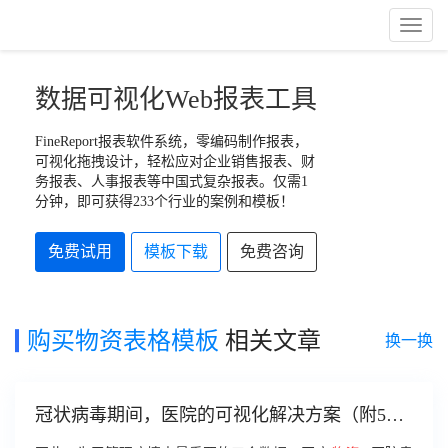
Toggl
Naviga
数据可视化Web报表工具
FineReport报表软件系统，零编码制作报表，
可视化拖拽设计，轻松应对企业销售报表、财
务报表、人事报表等中国式复杂报表。仅需1
分钟，即可获得233个行业的案例和模板！
免费试用
模板下载
免费咨询
购买物资表格模板
相关文章
换一换
冠状病毒期间，医院的可视化解决方案（附5个
仪表盘模板）