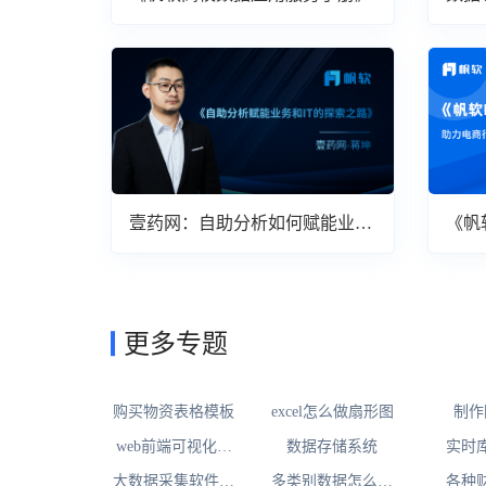
壹药网：自助分析如何赋能业务
《帆
与IT
案》
更多专题
购买物资表格模板
excel怎么做扇形图
制作
web前端可视化开
数据存储系统
实时
发框架
大数据采集软件下
多类别数据怎么用
各种