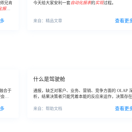
大师兄肯
今天给大家安利一套
自动化
报表
的
实现
过程。
化
报
多
查看更
来自：精品文章
什么是驾驶舱
融合于
通报，缺乏对客户、业务、营销、竞争方面的 OLAP 
便会
自
析，结果决策者只能凭着本能的反应来运作，决策存
求流转
的失误风险。通过销售管理驾驶舱将数据信息
化
，汇
多
化
，将销售管理者从传统的的
报表
数据重复
查看更
来自：帮助文档