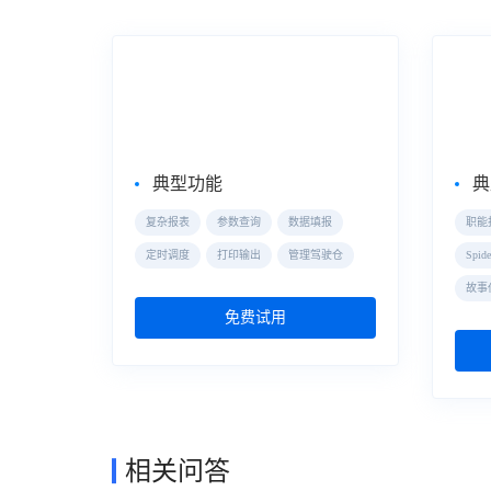
企业级Web报表工具
自助
FineReport
Fin
典型功能
典
复杂报表
参数查询
数据填报
职能
定时调度
打印输出
管理驾驶仓
Spi
故事
免费试用
相关问答