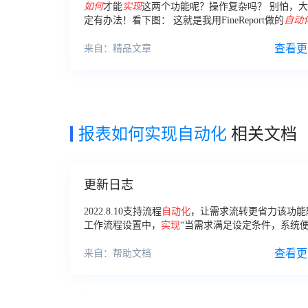
如何
才能
实现
这两个功能呢？操作复杂吗？ 别怕，
定有办法！看下图： 这就是我用FineReport做的
自动
表
，一键生成月报。 这样的
自动化
报表
怎么
实现
的？
查看更
来自：精品文章
报表如何实现自动化
相关文档
更新日志
2022.8.10支持流程
自动化
，让需求流转更省力该功能
工作流程设置中，
实现
“当需求满足设定条件，系统
动
执行设定动作”的场景，提高处理需求效率、让需
更方便，详情可参考帮助文档2022.7.
查看更
来自：帮助文档