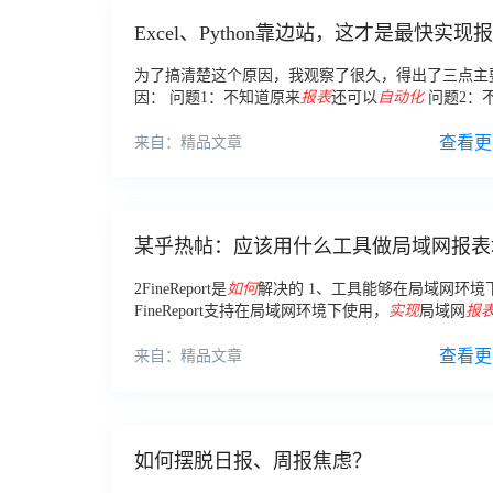
Excel、Python靠边站，这才是最快实现
动化的路径
为了搞清楚这个原因，我观察了很久，得出了三点主
因： 问题1：不知道原来
报表
还可以
自动化
问题2：
什么样的
报表
，适合用
自动化
问题3：不了解用什么
能
实现
报表
自动化
问题1：不知道原来
报表
还可以
查看更
实
来自：精品文章
化
某乎热帖：应该用什么工具做局域网报表
系统？
2FineReport是
如何
解决的 1、工具能够在局域网环境
FineReport支持在局域网环境下使用，
实现
局域网
报
报，只要你的服务器在内网，且30个基层单位的填报
在内网访问到这个服务器就可以
查看更
来自：精品文章
如何摆脱日报、周报焦虑？