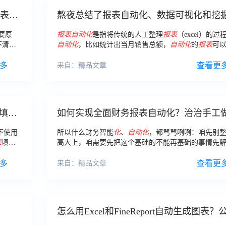
报表自
熬夜总结了报表自动化、数据可视化和挖
要点，和你想的不一样
要原
报表
自动化
是指将传统的人工整理
报表
（excel）的过
不清楚
自动化
，比如统计出当月销售总额，
自动化
的
报表
可
工具，
根据当月的所有销售订单记录自行计算出这个当月销
多
现
自动
信息，而不需要像传统方式手动整理-统计数据
查看更
来自：精品文章
填报
如何实现全面财务报表自动化？治治手工
的痛！￼
下使用
所以什么财务智能
化
、
自动化
，都骂骂咧咧：咱先别
表
填
高大上，咱需要先把这个基础的不能再基础的事情先
人也能
掉。 所以本文咱就开门见山，聊聊财务
报表
自动化
，
多
经
实现
它，根治它。
查看更
来自：精品文章
怎么用Excel和FineReport自动生成图表？
自动化报表实现教程