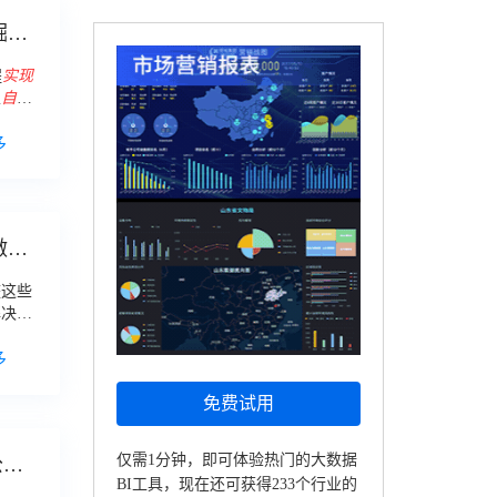
掘的
程
实现
以
自动
售总额
多
做表
整这些
解决
正儿八
多
免费试用
仅需1分钟，即可体验热门的大数据
公司
BI工具，现在还可获得233个行业的