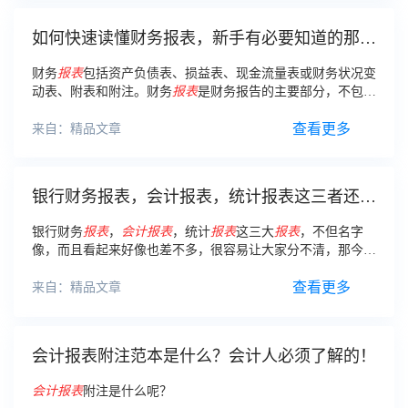
如何快速读懂财务报表，新手有必要知道的那些
事
财务
报表
包括资产负债表、损益表、现金流量表或财务状况变
动表、附表和附注。财务
报表
是财务报告的主要部分，不包括
董事报告、管理分析及财务情况说明书等列入财务报告或
年度
报告的资料。
查看更多
来自：精品文章
银行财务报表，会计报表，统计报表这三者还傻
傻分不清吗？这篇文章跟你说明白
银行财务
报表
，
会计报表
，统计
报表
这三大
报表
，不但名字
像，而且看起来好像也差不多，很容易让大家分不清，那今天
就来说说银行财务
报表
，
会计报表
，统计
报表
这三者分别是什
么： 一、三种
报表
侧重的对像有所不同：
查看更多
来自：精品文章
会计报表附注范本是什么？会计人必须了解的！
会计报表
附注是什么呢？