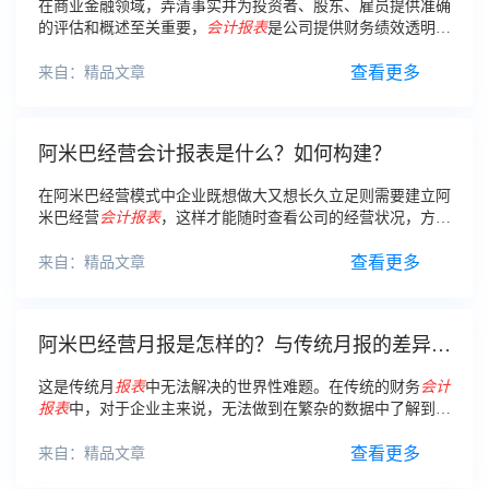
在商业金融领域，弄清事实并为投资者、股东、雇员提供准确
的评估和概述至关重要，
会计报表
是公司提供财务绩效透明性
的最常见渠道。本文从
会计报表
的定义和含义开始，列出三个
公司最重要的
会计报表
。
查看更多
来自：精品文章
阿米巴经营会计报表是什么？如何构建？
在阿米巴经营模式中企业既想做大又想长久立足则需要建立阿
米巴经营
会计报表
，这样才能随时查看公司的经营状况，方便
及时修改和弥补。可是，阿米巴经营
会计报表
如何构建呢？
查看更多
来自：精品文章
阿米巴经营月报是怎样的？与传统月报的差异区
别
这是传统月
报表
中无法解决的世界性难题。在传统的财务
会计
报表
中，对于企业主来说，无法做到在繁杂的数据中了解到业
务盈利还是亏损、哪个业务需要发展。本文总结了阿米巴经营
月报与传统月报的4点差异区别。
查看更多
来自：精品文章