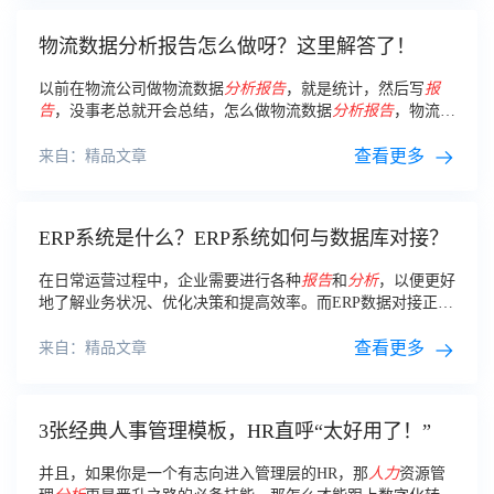
物流数据分析报告怎么做呀？这里解答了！
以前在物流公司做物流数据
分析
报告
，就是统计，然后写
报
告
，没事老总就开会总结，怎么做物流数据
分析
报告
，物流数
据
分析
从哪个方面
分析
，个人认为： 物流数据
分析
从哪些方
面
分析
，第一就是录入信息，第二就是根据信息进行
查看更多
分析
来自：精品文章
ERP系统是什么？ERP系统如何与数据库对接？
在日常运营过程中，企业需要进行各种
报告
和
分析
，以便更好
地了解业务状况、优化决策和提高效率。而ERP数据对接正是
支持企业内部
报告
和
分析
需求的重要手段。
查看更多
来自：精品文章
3张经典人事管理模板，HR直呼“太好用了！”
并且，如果你是一个有志向进入管理层的HR，那
人力
资源管