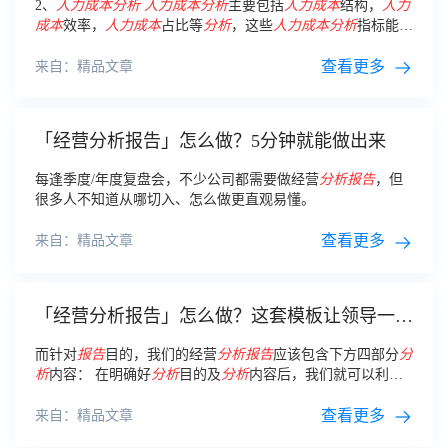
2、
人力
成本分析
人力
成本分析
主要包括
人力
成本
结构，
人力
成本
效率，
人力
成本
占比等
分析
，这些
人力
成本分析
指标能够
反应一家公司
人力
资源的战斗力，也是
人力
资源数据
分析
中关
键的一部分。
查看更多
来自：精品文章
「经营分析报告」怎么做？5分钟就能做出来
每逢季度/年度复盘会，不少公司都需要做经营
分析
报告
，但
很多人不知道从哪切入、怎么做更直观易懂。
查看更多
来自：精品文章
「经营分析报告」怎么做？这套模板让领导一看
就懂
而针对
报告
目的，我们的经营
分析
报告
应该包含下方四部分
分
析
内容： 在明确好
分析
目的及
分析
内容后，我们就可以利用
BI工具，快速进行数据
分析
并制作
分析
报告
。
查看更多
来自：精品文章