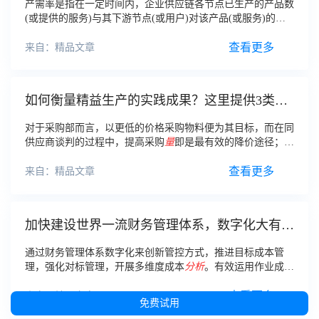
产需率是指在一定时间内，企业供应链各节点已生产的产品数
(或提供的服务)与其下游节点(或用户)对该产品(或服务)的需
求
量
的比值，即： 产需率指标=一定时期内某节点已生产的产
品数(或提供的服务)/一定时期内下游节点对该产品
查看更多
来自：精品文章
如何衡量精益生产的实践成果？这里提供3类指
标！
对于采购部而言，以更低的价格采购物料便为其目标，而在同
供应商谈判的过程中，提高采购
量
即是最有效的降价途径；对
于生产部门来讲，减少换线次数，采用大批量生产的模式，其
生产成本也会大幅下降；再比如对于销售部门而言
查看更多
来自：精品文章
加快建设世界一流财务管理体系，数字化大有可
为！
通过财务管理体系数字化来创新管控方式，推进目标成本管
理，强化对标管理，开展多维度成本
分析
。有效运用作业成本
法、标准成本法、
量
本利
分析
、价值工程等工具，持续完善标
准成本体系，细化成本定额标准。
查看更多
来自：精品文章
免费试用