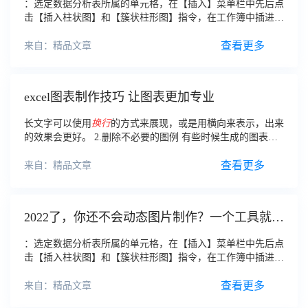
：选定数据分析表所属的单元格，在【插入】菜单栏中先后点
击【插入柱状图】和【簇状柱形图】指令，在工作簿中插进一
个簇状柱形图，其数据为每一列一个数据； 流程2:在图表
【图表工具】的【设计】菜单栏中点击【转
换行
查看更多
来自：精品文章
excel图表制作技巧 让图表更加专业
长文字可以使用
换行
的方式来展现，或是用横向来表示，出来
的效果会更好。 2.删除不必要的图例 有些时候生成的图表中
有些图例是没有必要存在的，这个需要及时的将其删除，否则
会影响到正常的观看。
查看更多
来自：精品文章
2022了，你还不会动态图片制作？一个工具就让
你会用了！
：选定数据分析表所属的单元格，在【插入】菜单栏中先后点
击【插入柱状图】和【簇状柱形图】指令，在工作簿中插进一
个簇状柱形图，其数据为每一列一个数据； 流程2:在图表
【图表工具】的【设计】菜单栏中点击【转
换行
查看更多
来自：精品文章