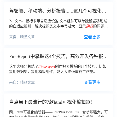
驾驶舱、移动端、分析报告......这几个可视化布
局思路，拿来就能用！
2、文本、指标卡等自适应设置 文本组件可以单独设置移动端
的自适应规则，解决标题类文本字号过大、显示
换行
的问题。
指标卡可以单独设置移动端的自适应规则，解决指标卡显示截
断问题。
查看更多
来自：精品文章
FineReport中掌握这4个技巧，高效开发各种报
表！
这里大师兄总结了
FineReport
制作报表模板的几个技巧，比如
复用数据集，复用模板组件，能大大降低重复工作量。
查看更多
来自：精品文章
盘点当下最流行的7款html可视化编辑器！
四、html可视化编辑器——EditPlus EditPlus一套功能强大，可