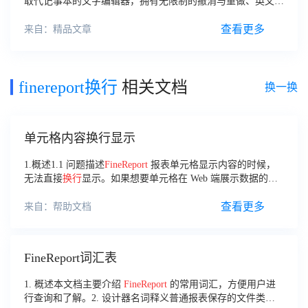
取代记事本的文字编辑器，拥有无限制的撤消与重做、英文拼
字检查、自动
换行
、列数标记、搜寻取代、同时编辑多文件、
全屏幕浏览功能。
查看更多
来自：精品文章
finereport换行
相关文档
换一换
单元格内容换行显示
1.概述1.1 问题描述
FineReport
报表单元格显示内容的时候，
无法直接
换行
显示。如果想要单元格在 Web 端展示数据的时
候
换行
显示该如何实现呢？1.2 解决思路
FineReport
提供了
查看更多
来自：帮助文档
FineReport词汇表
1. 概述本文档主要介绍
FineReport
的常用词汇，方便用户进
行查询和了解。2. 设计器名词释义普通报表保存的文件类型