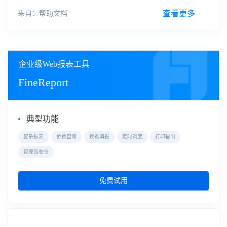
为 cpt，依靠着单元格的扩展与父子格的关系来实现模板效
果，可进行参数
查看更多
来自：帮助文档
企业级Web报表工具
FineReport
典型功能
复杂报表
参数查询
数据填报
定时调度
打印输出
管理驾驶仓
免费试用
自助式数据分析