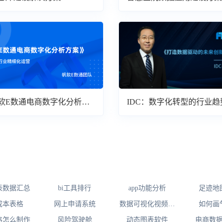
软E数通电商数字化分析方
IDC：数字化转型的行业趋
读
分表数据汇总
bi工具排行
app功能分析
足迹地
成本表格
网上申请系统
数据可视化视频怎
如何画
么做
格怎么制作
风险驾驶舱
动态图表软件
电商数