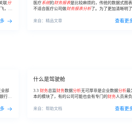
关联
分
医疗
系统
的
财务报表
是比较麻烦的，传统的数据式图
飞，如
不适合医疗公司做
财务报表
分析
了。为了更加清晰明
哪份
报
解数据，在
财务报表
数据采集的时候，很多医疗类的
多
更喜欢用可视化图表来表示。
查看更
来自：精品文章
什么是驾驶舱
在全部
3.3
财务
总监
财务
数据
分析
无可厚非是企业数据
分析
最
银行行
本的模块了，有的公司可能也会有专门的
财务
人员来
建组
部分的日常
财务报表
以及数据统计
分析
的工作。
财务
下图所
多
涵盖大量的
财务
数据，而
财务
总监一般只关注重要的
查看更
来自：帮助文档
动性
分
据。如何更高效的发现异常，提高信息获取的速度。
标，勾
计组合指标，更直观的展示企业
财务
状况。这些问题
中之重。