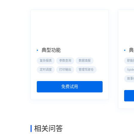
企业级Web报表工具
自助
FineReport
Fin
典型功能
典
复杂报表
参数查询
数据填报
职能
定时调度
打印输出
管理驾驶仓
Spi
故事
免费试用
相关问答