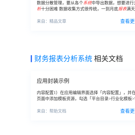
数据分散管理，要从各个
系统
中导出数据，想要进行
析
十分困难 数据收集方式很传统，一到月底
报表
满天
果遇到错误又要重做 从资产负债表到
财务
分析
报告，
表
不是
财务
狗呕心沥血加班加点完成的？
查看更
来自：精品文章
财务报表分析系统
相关文档
应用封装示例
内容配置1）在应用编辑界面选择「内容配置」，并
页面中添加模板资源，勾选「平台目录>行业化模板>
业>银行
财务报表
」，点击确认，如下图所示：2）新
合，组合名称为管理，并在组合中添加模板资源，如
查看更
来自：帮助文档
示：3）在组合中添加信用卡
分析
、柜面替代率、流
析
模板，如下图所示：4）分别为模板和组合设置图
选「显示」，并选择图标，如下图所示：4.