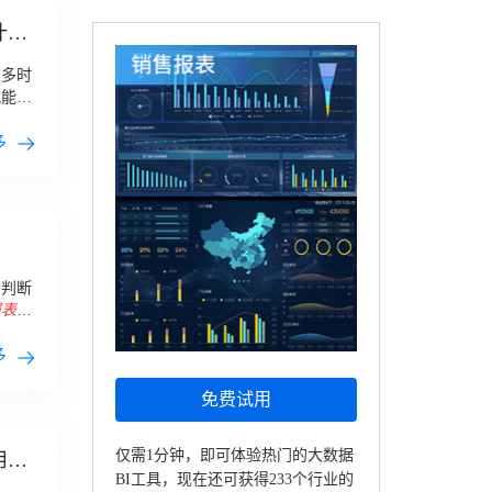
什么
很多时
况能否
一款知
多
！
资判断
报表
包
方案。 一、
财
多
免费试用
仅需1分钟，即可体验热门的大数据
用什
BI工具，现在还可获得233个行业的