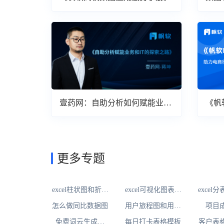
壹药网：自助分析如何赋能业务
《帆
与IT
案》
更多专题
excel柱状图和折线
excel可视化图表插
excel
图
件
怎么做同比数据图
用户旅程图和用户
项目
体验地图
免费词云生成器
每日打卡表格模板
客户表