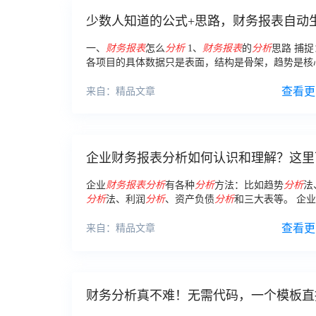
少数人知道的公式+思路，财务报表自动
成，财务总监用了5年
一、
财务报表
怎么
分析
1、
财务报表
的
分析
思路 捕捉
各项目的具体数据只是表面，结构是骨架，趋势是核
比：
财务报表
只有通过对比式阅读才有意义 掌握：
或局限于
报表
分析
，不妄下结论 2、
财务报表
查看更
分析
方
来自：精品文章
企业财务报表分析如何认识和理解？这里
看明白！
企业
财务报表
分析
有各种
分析
方法：比如趋势
分析
法
分析
法、利润
分析
、资产负债
分析
和三大表等。 企业
表
分析
有
系统
客观的资料依据：最基本的资料是
财务
查看更
来自：精品文章
财务分析真不难！无需代码，一个模板直
用，碾压上千Excel表