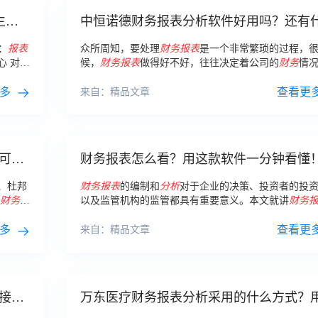
生
中恒诺德财务报表分析软件好用吗？还有
软件也很好用？
：
报表
众所周知，要处理
财务报表
是一个非常繁琐的过程，
心 对
候，
财务报表
做得好不好，往往决定着公司的
财务
情
不能迷信
清晰的整理出来。而中恒诺德
财务报表
管理
系统
就是
多
法
名度比较高的企业
财务报表
简单
分析
的软件。
查看更
来自：精品文章
可以
财务报表怎么看？用这款软件一分钟看懂
、杜邦
财务报表
的编制和
分析
对于企业的决策、投资者的投
财务报
以及监管机构的监管都具有重要意义。本文就讲
财务
报表
。
括哪些、
财务报表
怎么看和公司
财务报表
模板
多
务报表
包括哪些？
查看更
来自：精品文章
接复
万东医疗财务报表分析采用的什么方式？
么软件做图表？