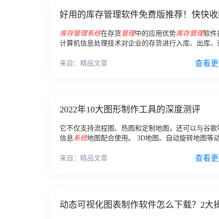
好用的库存管理软件免费版推荐！快快收
不要错过！
库存
管理
系统
在存货
管理
中的应用优势
库存
管理
软件
计算机信息处理技术对企业的存货进行入库、出库、
控制等事务进行处理并数据分析的信息处理
系统
。
查看更
来自：精品文章
2022年10大图形制作工具的深度测评
它不仅支持流程图、热图和定制地图，还可以与谷歌
信息
系统
地图配合使用。 3D地图、自动旋转地图等
果会为你的地图带来更多乐趣。 FineReport支持各
数据源，包括Excel。
查看更
来自：精品文章
动态可视化图表制作软件怎么下载？2大
步骤