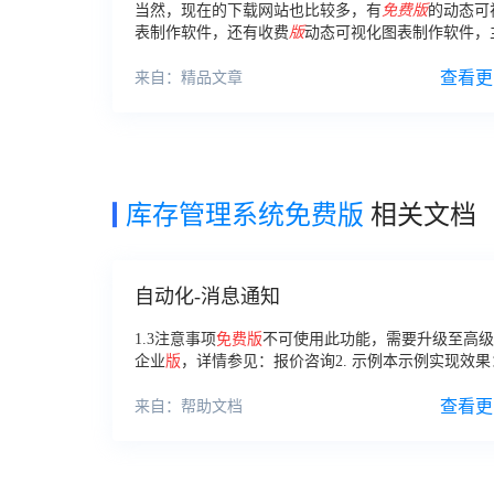
当然，现在的下载网站也比较多，有
免费版
的动态可
表制作软件，还有收费
版
动态可视化图表制作软件，
用户怎么进行选择了。
查看更
来自：精品文章
库存管理系统免费版
相关文档
自动化-消息通知
1.3注意事项
免费版
不可使用此功能，需要升级至高级
企业
版
，详情参见：报价咨询2. 示例本示例实现效
库存
小于10的商品时，希望可以及时提醒对应的成员
该商品需要补货。
查看更
来自：帮助文档