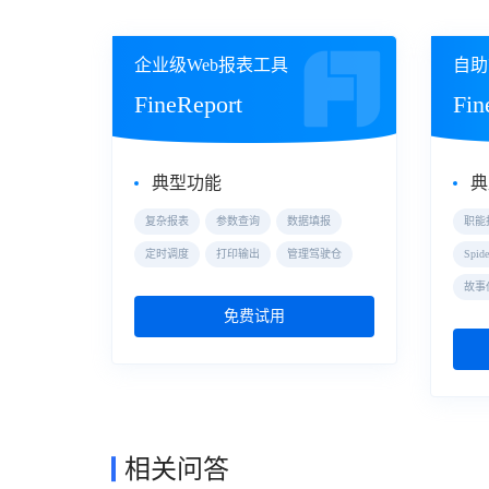
企业级Web报表工具
自助
FineReport
Fin
典型功能
典
复杂报表
参数查询
数据填报
职能
定时调度
打印输出
管理驾驶仓
Spi
故事
免费试用
相关问答