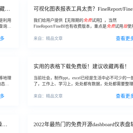
藏！
可视化图表报表工具太贵？FineReport/Fine
市场价格详解
是利用
我们给用户提供【无限期的
免费
试用】，当然
查询及
FineReport/FineBI也有收费版本，重点是
免费
试用
版
使
无限，并享有全部功能，和收费
版
最大的区别只在于
多
只有2个访问并发，所以大家可以尽情地研究
查看更
来自：精品文章
实用的表格下载免费版！建议收藏再看！
等地理
当前社会，制作ppt，excel已经是生活中必不可少的一
动态效
了，工作上、学习上，处处都有数据，处处都需要整
种类型的
析数据，那么有什么好用的表格下载
免费版
？
多
查看更
来自：精品文章
操作
2022年最热门的免费开源dashboard仪表盘