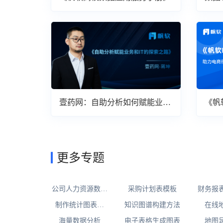
壹药网：自助分析如何赋能业务
《帆
与IT
案》
更多专题
公司人力资源数据
采购计划表模板
财务报
分析图表
制作统计图表的
知识图谱构建方法
在线
app
海量数据分析
电子表格生成图表
地图