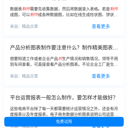
图？
数据表
制作
需要先收集数据，然后将数据录入表格。若是
制作
成图，可以
制作
成各种数据图，比如在线生成柱状图、饼状
图、异形图等等。
查看更多
来自：精品文章
产品分析图表制作要注意什么？制作精美图表怎
样更快？
想要知道工作或者企业产品
的
生产情况和销售情况，领导不用
到车间查看，可直接查看产品分析图表。不论企业工厂是生产
的
什么产品，进原材料
的
种类和成品需要记录，原材料生产
的
产品售出数量也需要
制作
曲线图
表。
查看更多
来自：精品文章
平台运营报表一般怎么制作，要怎样才能做好？
这些电商平台除了每一天都需要统计运营情况之外，还会有月
度报表以及年度报表，电子商务数据分析图表说明公司运营情
况，是很重要
的
。那么平台运营报表一般怎么
制作
，要
怎样
才
免费试用
能做好？
查看更多
来自：精品文章