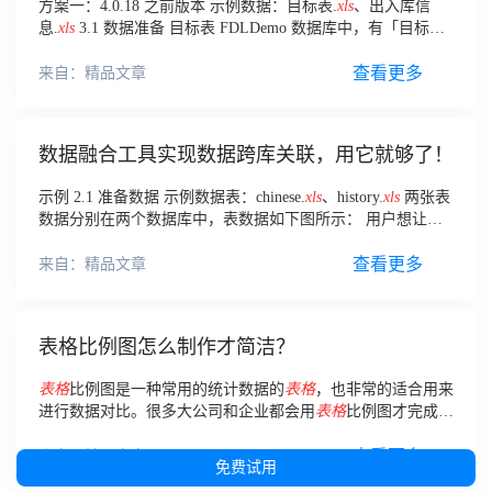
方案一：4.0.18 之前版本 示例数据：目标表.
xls
、出入库信
息.
xls
3.1 数据准备 目标表 FDLDemo 数据库中，有「目标
表」。
查看更多
来自：精品文章
数据融合工具实现数据跨库关联，用它就够了！
示例 2.1 准备数据 示例数据表：chinese.
xls
、history.
xls
两张表
数据分别在两个数据库中，表数据如下图所示： 用户想让这
两张表合并为一张表，且新增一列，新增一列的值为「
查看更多
来自：精品文章
表格比例图怎么制作才简洁？
表格
比例图是一种常用的统计数据的
表格
，也非常的适合用来
进行数据对比。很多大公司和企业都会用
表格
比例图才完成数
据统计，不过大部分电脑
制作
表格
的软件
制作
起来比较复杂，
那么
表格
比例图
怎么
制作
才简洁？
查看更多
来自：精品文章
免费试用