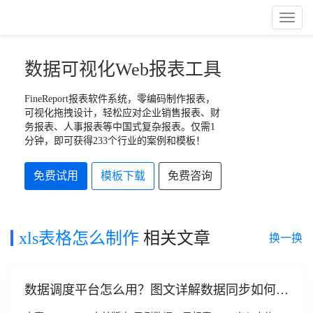
Toggl
Naviga
数据可视化Web报表工具
FineReport报表软件系统，零编码制作报表，
可视化拖拽设计，轻松应对企业销售报表、财
务报表、人事报表等中国式复杂报表。仅需1
分钟，即可获得233个行业的案例和模板！
免费试用
模板下载
免费咨询
xls表格怎么制作
相关文章
换一换
数据调度平台怎么用？图文详解数据同步如何实
现