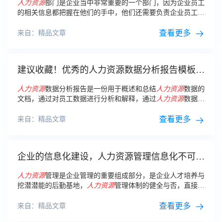
人力资源
部门是企业当中非常重要的一个部门，因为企业员工
的相关信息都把握在他们的手中，他们还需要负责企业员工具
体的工作安排，所以说
人力资源
分析
报表
涉及到的数据类型非
常多，分析起来也有一点点的麻烦，下面我们就来了解一下
查看更多
人
来自：精品文章
力资源
分析
报表
会涉及到哪些图表
建议收藏！优秀的人力资源数据分析报告模板这
样做
人力资源
数据分析报告是一份用于概述和总结
人力资源
数据的
文档，通过对员工数据进行分析和解释，通过
人力资源
数据分
析报告分析总结企业关键
人力资源
分析指标可以帮助企业管理
层更好地了解和管理员工，同时支持企业在制定战略
查看更多
来自：精品文章
企业的信息化建设，人力资源管理信息化不可或
缺！
人力资源
管理是企业管理的重要组成部分，是企业人才培养与
挖潜潜能的后勤基地，
人力资源
管理体制的健全与否，直接影
响到企业在未来发展中的市场地位。 因此，企业的信息化建
设，
人力资源
管理信息化是关键。
查看更多
来自：精品文章