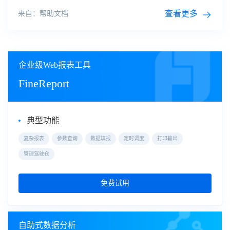
场景方案4.2销售场景方案了解销售场景下，决策
报表
的设计
方案销售场景方案4.3财务场景
查看更多
来自：帮助文档
企业级Web报表工具
FineReport
典型功能
复杂报表
参数查询
数据填报
定时调度
打印输出
管理驾驶仓
免费试用
自助式数据分析