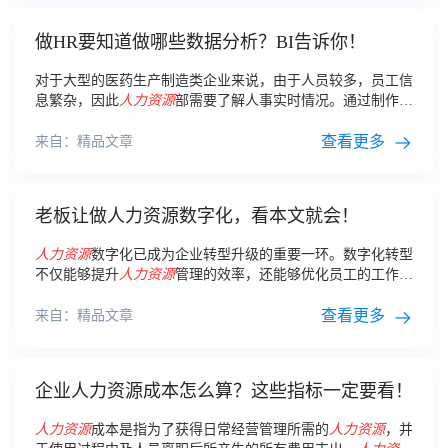
做HR要知道做哪些数据分析？BI告诉你！
对于大型的医药生产制造类企业来说，由于人员较多，员工信
息繁杂，因此
人力资源
部需要了解人事实时情况。通过制作
人
力资源
管理模型，可实时掌握员工的相关信息。
查看更多
来自：精品文章
老板让做人力资源数字化，看本文就会！
人力资源
数字化已成为企业转型升级的重要一环。数字化转型
不仅能够提升
人力资源
管理的效率，还能够优化员工的工作体
验，提高企业的竞争力。
人力资源
数字化的意义 数字化转型
为
人力资源
管理带来了很多积极的变化。
查看更多
来自：精品文章
企业人力资源成本怎么算？这些指标一定要看！
人力资源
成本是指为了获得日常经营管理所需的
人力资源
，并