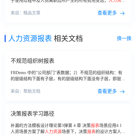
于使用过程中及人员离职后所产生的所有费用支出，
人力资源
管理具体包括招聘、录用、培训、使用、管理、医疗、保健和
福利等各项费用。
查看更多
来自：精品文章
人力资源报表
相关文档
换一换
不规范组织树报表
FRDemo 中的“公司部门”表数据；2）不规范的组织结构：有
的层级结构下面有子层，有的层级结构下面没有子层，即层级
结构不确定。比如，一个公司的公司结构，有总部、
人力资源
部、市场部等，
人力资源
部下面还有
人力
查看更多
来自：帮助文档
决策报表学习路径
补漏的方法模板设计理论第3弹第 4 章 决策
报表
场景应用4.1
人资场景方案了解
人力资源
场景下，决策
报表
的设计方案人资