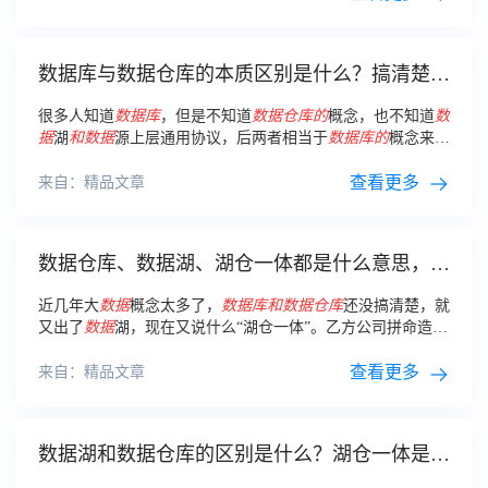
数据库与数据仓库的本质区别是什么？搞清楚其
实很简单！￼
很多人知道
数据库
，但是不知道
数据仓库
的
概念，也不知道
数
据
湖
和数据
源上层通用协议，后两者相当于
数据库
的
概念来
说，是比较新颖
的
概念。
查看更多
来自：精品文章
数据仓库、数据湖、湖仓一体都是什么意思，究
竟有什么区别？
近几年大
数据
概念太多了，
数据库
和数据仓库
还没搞清楚，就
又出了
数据
湖，现在又说什么“湖仓一体”。乙方公司拼命造概
念，甲方公司不管三七二十一，吭哧吭哧花钱搞
数据
建设。
查看更多
来自：精品文章
数据湖和数据仓库的区别是什么？湖仓一体是否
是当前最佳版本答案？