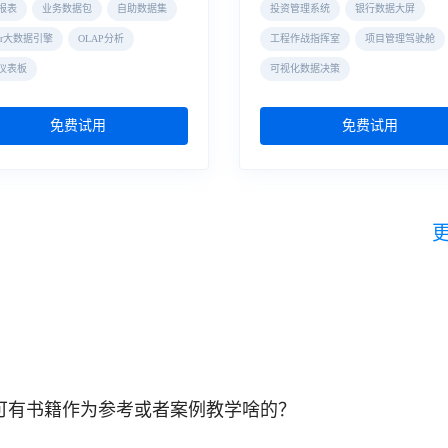
报表
业务数据包
自助数据集
投资管理系统
银行数据大屏
der大数据引擎
OLAP分析
工程作战指挥室
项目管理驾驶舱
仪表板
可视化数据决策
免费试用
免费试用
，请问可有书籍作为参考或者案例教学啥的？