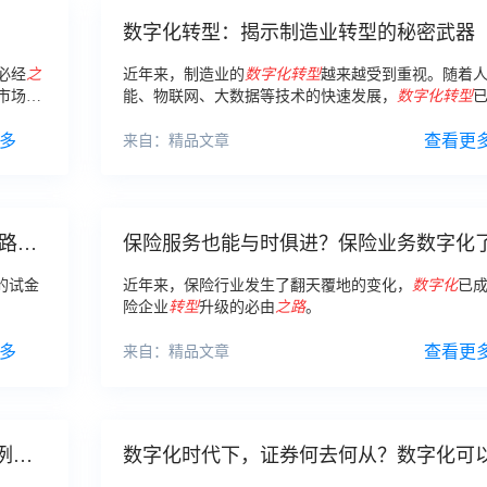
数字化转型：揭示制造业转型的秘密武器
必经
之
近年来，制造业的
数字化
转型
越来越受到重视。随着
市场、
能、物联网、大数据等技术的快速发展，
数字化
转型
入
数字
制造业提升竞争力的必经
之路
。本文将探讨制造业
数
多
型
的意义、影响和挑战。
查看更
来自：精品文章
路该
保险服务也能与时俱进？保险业务数字化
一下
的试金
近年来，保险行业发生了翻天覆地的变化，
数字化
已
险企业
转型
升级的必由
之路
。
多
查看更
来自：精品文章
例中
数字化时代下，证券何去何从？数字化可
力证券行业继续前进！