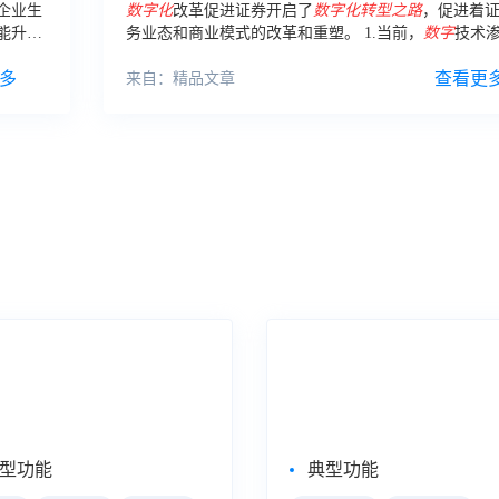
企业生
数字化
改革促进证券开启了
数字化
转型
之路
，促进着
能升级
务业态和商业模式的改革和重塑。 1.当前，
数字
技术
化
时代
行各业，金融行业尤其证券行业
转型
也不可避免被卷
多
化
浪潮。
查看更
来自：精品文章
式数据分析
大屏数据可视化
eBI
数据大屏
型功能
典型功能