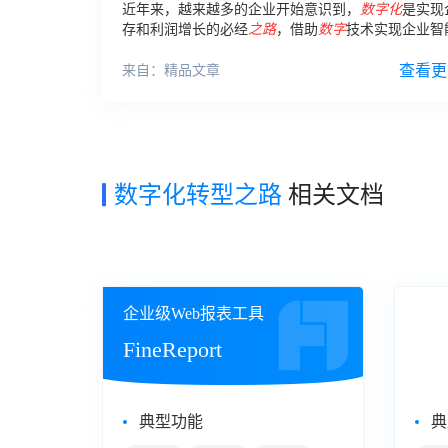
近年来，越来越多的企业开始意识到，
数字化
是实现
存和利润增长的必经
之路
，借助
数字
技术实现企业智
与降本增效，不仅是企业所需、市场所向，更是
数字
的大势所趋。
查看更
来自：精品文章
数字化转型之路
相关文档
企业级Web报表工具
自助
FineReport
Fin
典型功能
典