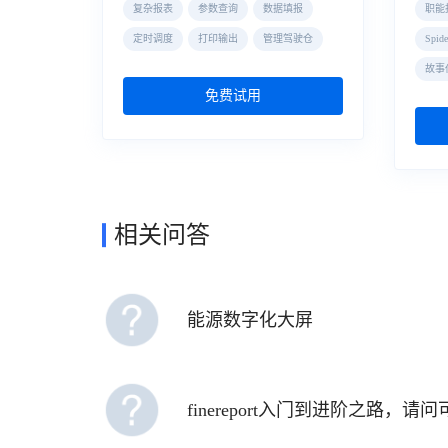
复杂报表
参数查询
数据填报
职能
定时调度
打印输出
管理驾驶仓
Spi
故事
免费试用
相关问答
能源数字化大屏
finereport入门到进阶之路