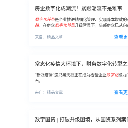
房企数字化成潮流！紧跟潮流不是难事
数字化
转型
是企业推进精细化管理、实现降本增效的
路
。在房企
数字化
转型
升级背景下，头部房企已从向
产品、资本要效益，转变为向“管理”要效益，通过引
化
技术，实现高质量发展。
查看更
来自：精品文章
常态化疫情大环境下，财务数字化转型之
如何走？￼
“新冠疫情”这只黑天鹅正在成为检验企业
数字化
能力
石。
查看更
来自：精品文章
数字国资 | 打破升级困境，从国资系列案
看企业数字化转型！