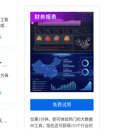
人工智
已成为
字化
转
多
了解
成为保
多
免费试用
仅需1分钟，即可体验热门的大数据
以助
BI工具，现在还可获得233个行业的