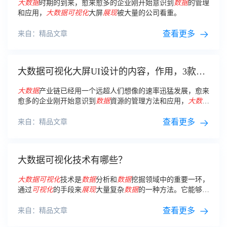
大数据
时期的到来，愈来愈多的企业刚开始意识到
数据
的管理
和应用，
大数据
可视化
大屏
展现
被大量的公司看重。
查看更多
来自：精品文章
大数据可视化大屏UI设计的内容，作用，3款常
用工具
大数据
产业链已经用一个远超人们想像的速率迅猛发展，愈来
愈多的企业刚开始意识到
数据
資源的管理方法和应用，
大数据
可视化
大屏
展现
被大量的公司青睐。
查看更多
来自：精品文章
大数据可视化技术有哪些？
大数据
可视化
技术是
数据
分析和
数据
挖掘领域中的重要一环，
通过
可视化
的手段来
展现
大量复杂
数据
的一种方法。它能够帮
助人们更便捷地理解
数据
，并且能够快速地发现
数据
中隐藏的
模式和规律。
查看更多
来自：精品文章