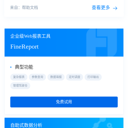
可视化
并非只是将
数据
转成图表这样简单，而是能够快速收
集、筛选、分析、归纳、
展现
决策者所需要的
查看更多
来自：帮助文档
企业级Web报表工具
FineReport
典型功能
复杂报表
参数查询
数据填报
定时调度
打印输出
管理驾驶仓
免费试用
自助式数据分析