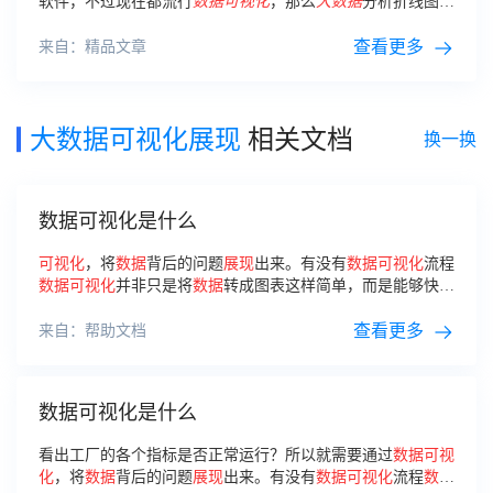
软件，不过现在都流行
数据
可视化
，那么
大数据
分析折线图
可
视化
效果如何？
查看更多
来自：精品文章
大数据可视化展现
相关文档
换一换
数据可视化是什么
可视化
，将
数据
背后的问题
展现
出来。有没有
数据
可视化
流程
数据
可视化
并非只是将
数据
转成图表这样简单，而是能够快速
收集、筛选、分析、归纳、
展现
决策者所需要的信息。这也就
会面临以下的问题：如何从浩如烟海的
查看更多
来自：帮助文档
数据可视化是什么
看出工厂的各个指标是否正常运行？所以就需要通过
数据
可视
化
，将
数据
背后的问题
展现
出来。有没有
数据
可视化
流程
数据