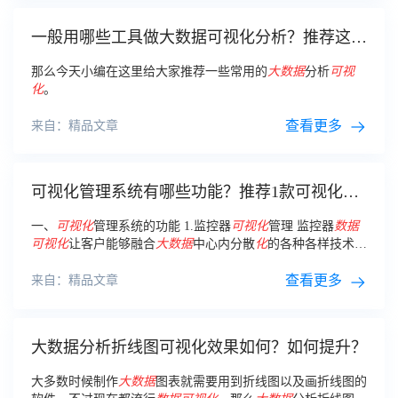
一般用哪些工具做大数据可视化分析？推荐这3
款必备神器！
那么今天小编在这里给大家推荐一些常用的
大数据
分析
可视
化
。
查看更多
来自：精品文章
可视化管理系统有哪些功能？推荐1款可视化平
台
一、
可视化
管理系统的功能 1.监控器
可视化
管理 监控器
数据
可视化
让客户能够融合
大数据
中心内分散
化
的各种各样技术专
业监控器专用工具，把多种多样监控器
数据
信息融为一体，创
建统一监控器对话框，更改监控器
数据
孤岛状况
查看更多
来自：精品文章
大数据分析折线图可视化效果如何？如何提升？
大多数时候制作
大数据
图表就需要用到折线图以及画折线图的