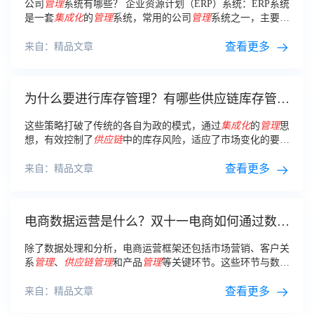
公司
管理
系统有哪些？ 企业资源计划（ERP）系统：ERP系统
是一套
集成化
的
管理
系统，常用的公司
管理
系统之一，主要用
于企业的日常业务
管理
、业务流程
管理
、库存
管理
、采购
管
理
、销售
管理
、财务
管理
等方面。
查看更多
来自：精品文章
为什么要进行库存管理？有哪些供应链库存管理
策略？
这些策略打破了传统的各自为政的模式，通过
集成化
的
管理
思
想，有效控制了
供应链
中的库存风险，适应了市场变化的要
求，代表了库存
管理
的新趋势。
查看更多
来自：精品文章
电商数据运营是什么？双十一电商如何通过数据
运营实现业绩增长？
除了数据处理和分析，电商运营框架还包括市场营销、客户关
系
管理
、
供应链
管理
和产品
管理
等关键环节。这些环节与数据
运营密切相关，形成了一个完整的生态系统。
查看更多
来自：精品文章