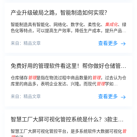
产业升级破局之路，智能制造如何实现？
智能制造具有智能化、网络化、数字化、柔性化、
集成化
、绿
色化等特点，可以提高生产效率，降低生产成本，提升产品质
量和可靠性，推动制造业的转型升级。
查看更多
来自：精品文章
免费好用的管理软件看这里！帮你做好仓储管
理！
仓库储存
管理
是指在物流过程中商品数量的
管理
，过去认为仓
库里的商品多，表明企业发达、兴隆。而现代
管理
学如
MBA、CEO12篇及EMBA等则认为零库存是最好的仓库储存
管理
。
查看更多
来自：精品文章
智慧工厂大屏可视化管控系统是什么？3款主流
软件，和功能介绍
智慧工厂大屏可视化管控平台，是多系统软件大数据可视化
管