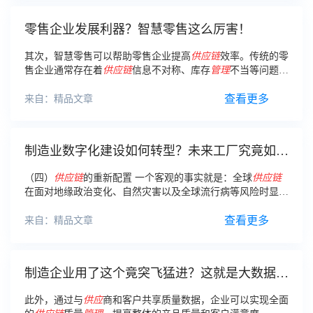
零售企业发展利器？智慧零售这么厉害！
其次，智慧零售可以帮助零售企业提高
供应链
效率。传统的零
售企业通常存在着
供应链
信息不对称、库存
管理
不当等问题，
导致商品滞销、库存积压等情况。
查看更多
来自：精品文章
制造业数字化建设如何转型？未来工厂究竟如何
破局？
（四）
供应链
的重新配置 一个客观的事实就是：全球
供应链
在面对地缘政治变化、自然灾害以及全球流行病等风险时显得
脆弱。所以制造企业要学会考虑减少对单一地区的依赖，寻求
更加分散和弹性的
供应链
配置。
查看更多
来自：精品文章
制造企业用了这个竟突飞猛进？这就是大数据的
魅力！
此外，通过与
供应
商和客户共享质量数据，企业可以实现全面