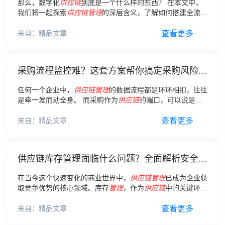
那么，数字化
供应链
到底是一个什么样的东西？ 在本文中，
我们将一起探索
供应链
管理
的深层含义，了解如何搭建全流程
闭环的
供应链
管理体系
，并重点探索在
供应链
中，采购全流程
闭环分析的关键场景。
查看更多
来自：精品文章
采购流程监控难？这套方案帮你搞定采购风险管
理
任何一个企业中，
供应链
管理
的数据流程都是环环相扣，往往
是牵一发而动全身。 而采购作为
供应链
的端口，可以说是重
中之重。
查看更多
来自：精品文章
供应链库存管理面临什么问题？全面解析安全库
存和周转库存！
在当今这个快速变化的商业世界中，
供应链
管理
已成为企业获
取竞争优势的核心领域。库存
管理
，作为
供应链
中的关键环
节，直接关系到企业的成本控制、客户服务水平以及市场响应
速度。
查看更多
来自：精品文章