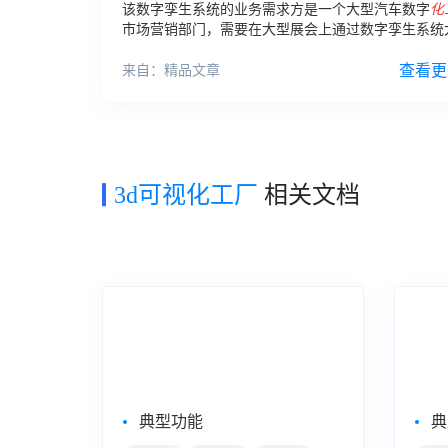
该数字孪生系统的业务需求方是一个大型汽车数字
化
市场营销部门，需要在大型展会上通过数字孪生系统
参展者展示某款最新研制的汽车，从而向下游分销商
客户、政企领导等展示汽车数字
化工厂
的设计、研发
查看更
来自：精品文章
能力
3d可视化工厂
相关文档
企业级Web报表工具
自助
FineReport
Fin
典型功能
典