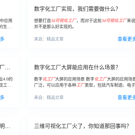
数字化工厂实现，我们需要做什么？
中应用
想要打造
3d
可视化工厂
，而对于这些
3d
可视化工厂
来
的生产
并不是那么好实现的。
厂
是一
多
查看更
来自：精品文章
厂大
数字化工厂大屏能应用在什么场景？
4.0的
数字
化工厂
大屏的应用场景 数字
化工厂
大屏的应用场
现工业
广泛，可以应用于各种
工厂
类型，包括汽车制造、电
造、石化等领域。
多
查看更
来自：精品文章
明
三维可视化工厂火了，你知道那回事吗？