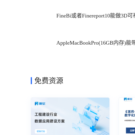
FineBi或者Finereport10能
AppleMacBookPro(16G
免费资源