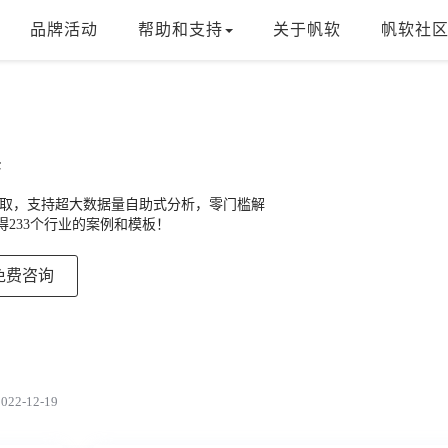
品牌活动
帮助和支持
关于帆软
帆软社
具
能钻取，支持超大数据量自助式分析，零门槛解
得233个行业的案例和模板！
免费咨询
22-12-19