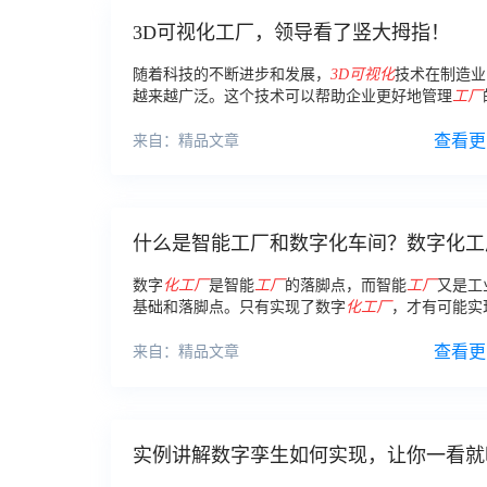
3D可视化工厂，领导看了竖大拇指！
随着科技的不断进步和发展，
3D
可视化
技术在制造业
越来越广泛。这个技术可以帮助企业更好地管理
工厂
线，提高生产效率和质量等方面的工作。
3D
可视化工
种采用
3D
技术创建和展示
工厂
的工具。
查看更
来自：精品文章
什么是智能工厂和数字化车间？数字化工
有好处你应该了解！
数字
化工厂
是智能
工厂
的落脚点，而智能
工厂
又是工业
基础和落脚点。只有实现了数字
化工厂
，才有可能实
4.0。 智能
工厂
和数字化车间又有什么区别？
查看更
来自：精品文章
实例讲解数字孪生如何实现，让你一看就
白！