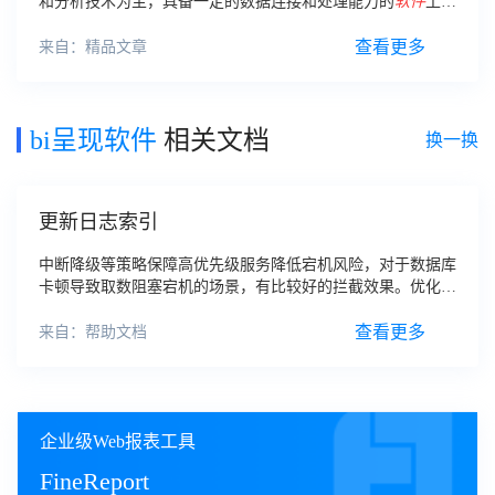
和分析技术为主，具备一定的数据连接和处理能力的
软件
工
具，使用者能通过可视化的界面快速制作多种类型的数据报
表、图形图表。
查看更多
来自：精品文章
bi呈现软件
相关文档
换一换
更新日志索引
中断降级等策略保障高优先级服务降低宕机风险，对于数据库
卡顿导致取数阻塞宕机的场景，有比较好的拦截效果。优化：
帆软市场短信签名变更，默认短信签名由【信息平台】变更为
【帆软
软件
】。移动端新增：FVS 移动
查看更多
来自：帮助文档
企业级Web报表工具
FineReport