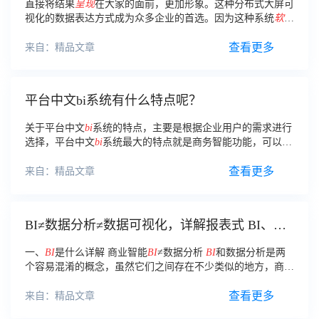
直接将结果
呈现
在大家的面前，更加形象。这种分布式大屏可
视化的数据表达方式成为众多企业的首选。因为这种系统
软件
不管是在画面感上面，还是在技术上面都更加贴合现在的社会
发展。
查看更多
来自：精品文章
平台中文bi系统有什么特点呢？
关于平台中文
bi
系统的特点，主要是根据企业用户的需求进行
选择，平台中文
bi
系统最大的特点就是商务智能功能，可以快
速的处理的数据和搜集数据，这些都是可以做到的。
查看更多
来自：精品文章
BI≠数据分析≠数据可视化，详解报表式 BI、传
统式 BI 和自助式BI
一、
BI
是什么详解 商业智能
BI
≠数据分析
BI
和数据分析是两
个容易混淆的概念，虽然它们之间存在不少类似的地方，商业
智能
软件
也可以帮助业务人员进行数据分析，但数据分析绝不
等同于商业智能。
查看更多
来自：精品文章