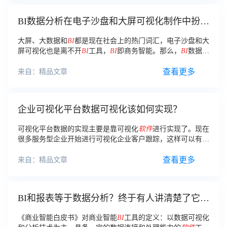
BI数据分析在电子沙盘和大屏可视化制作中扮演
着哪些角色？
大屏、大数据和
BI
都是现在社会上的热门词汇，电子沙盘和大
屏可视化也是离不开
BI
工具，
BI
即商务智能。那么，
BI
数据分
析在大屏制作中扮演的究竟是什么样的角色呢？下面为大家介
绍。
查看更多
来自：精品文章
企业可视化平台数据可视化该如何实现？
可视化平台数据的实现主要是靠可视化
软件
进行实现了。现在
很多服务型企业开始进行可视化企业客户跟踪，这样可以有效
的避免客户的流失。那么，新型企业的如何实现可视化平台数
据 管理呢？
查看更多
来自：精品文章
BI和报表等于数据分析？终于有人讲清楚了它们
的区别
《商业智能白皮书》对商业智能
BI
工具的定义：以数据可视化