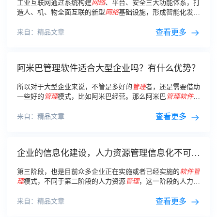
工业互联网通过系统构建
网络
、平台、安全三大功能体系，打
造人、机、物全面互联的新型
网络
基础设施，形成智能化发展
的新兴业态和应用模式。
查看更多
来自：精品文章
阿米巴管理软件适合大型企业吗？有什么优势？
所以对于大型企业来说，不管是多好的
管理
者，还是需要借助
一些好的
管理
模式，比如阿米巴经营。那么阿米巴
管理软件
适
合大型企业吗？有什么优势？
查看更多
来自：精品文章
企业的信息化建设，人力资源管理信息化不可或
缺！
第三阶段，也是目前众多企业正在实施或者已经实施的
软件
管
理
模式，不同于第二阶段的人力资源
管理
，这一阶段的人力资
源
管理
信息化都是全程的电子化
管理
模式，所有的人事信息数
据都是通过虚拟的
网络
云端进行存储、传输，
查看更多
来自：精品文章