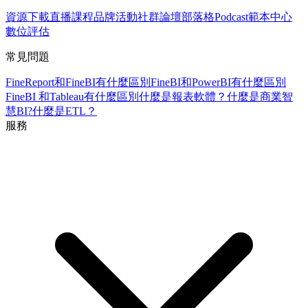
資源下載
直播課程
品牌活動
社群論壇
部落格
Podcast
範本中心
數位評估
常見問題
FineReport和FineBI有什麼區別
FineBI和PowerBI有什麼區別
FineBI 和Tableau有什麼區別
什麼是報表軟體？
什麼是商業智
慧BI?
什麼是ETL？
服務