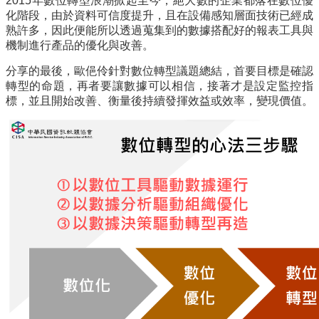
2015年數位轉型浪潮掀起至今，絕大數的企業都落在數位優
化階段，由於資料可信度提升，且在設備感知層面技術已經成
熟許多，因此便能所以透過蒐集到的數據搭配好的報表工具與
機制進行產品的優化與改善。
分享的最後，歐俋伶針對數位轉型議題總結，首要目標是確認
轉型的命題，再者要讓數據可以相信，接著才是設定監控指
標，並且開始改善、衡量後持續發揮效益或效率，變現價值。