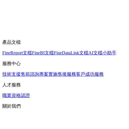
產品文檔
FineReport文檔
FineBI文檔
FineDataLink文檔
AI文檔小助手
服務中心
技術支援
售前諮詢
專案實施
售後服務
客戶成功服務
人才服務
職業資格認證
關於我們