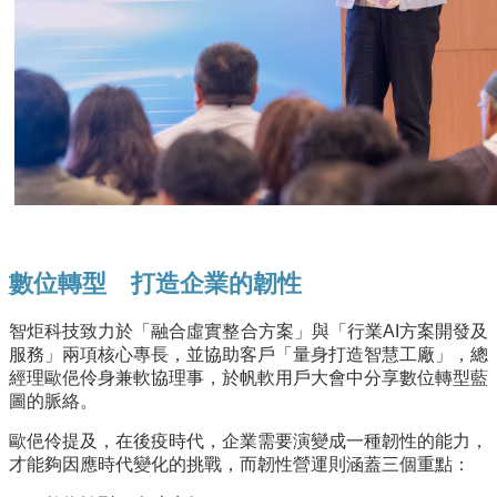
數位轉型 打造企業的韌性
智炬科技致力於「融合虛實整合方案」與「行業AI方案開發及
服務」兩項核心專長，並協助客戶「量身打造智慧工廠」，總
經理歐俋伶身兼軟協理事，於帆軟用戶大會中分享數位轉型藍
圖的脈絡。
歐俋伶提及，在後疫時代，企業需要演變成一種韌性的能力，
才能夠因應時代變化的挑戰，而韌性營運則涵蓋三個重點：