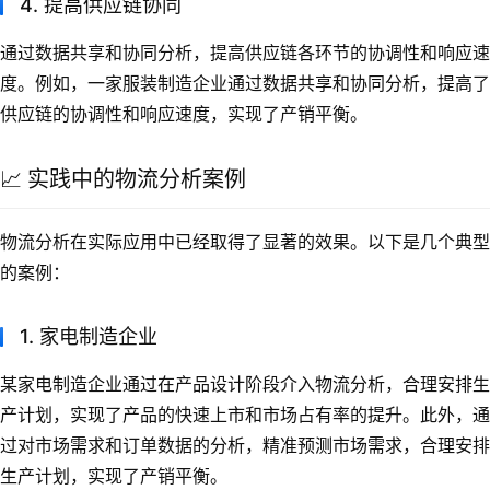
4. 提高供应链协同
通过数据共享和协同分析，提高供应链各环节的协调性和响应速
度。例如，一家服装制造企业通过数据共享和协同分析，提高了
供应链的协调性和响应速度，实现了产销平衡。
📈 实践中的物流分析案例
物流分析在实际应用中已经取得了显著的效果。以下是几个典型
的案例：
1. 家电制造企业
某家电制造企业通过在产品设计阶段介入物流分析，合理安排生
产计划，实现了产品的快速上市和市场占有率的提升。此外，通
过对市场需求和订单数据的分析，精准预测市场需求，合理安排
生产计划，实现了产销平衡。