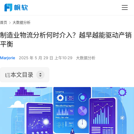
首页
大数据分析
制造业物流分析何时介入？越早越能驱动产销
平衡
Marjorie
2025 年 5 月 29 日 上午10:29
大数据分析
本文目录