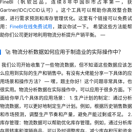
FineBI（帆软出品，连续8年中国BI市占率第一，获
Gartner/IDC/CCID认可）。这个工具可以帮助你高效整合数
据，进行需求预测和库存管理优化。这里有个链接可以免费试
用：
FineBI在线免费试用
，建议你试一下。 希望这些方法能
助你们公司更好地利用物流分析提升产销平衡。 — 
🚀 物流分析数据如何应用于制造业的实际操作中？
 我们公司开始收集了一些物流数据，但不知道这些数据应该怎
么应用到实际的生产和销售中。有没有大佬能分享一下具体的应
用场景和操作方法？ — 嘿，题主你好！这个问题非常具体，也
很实用。物流分析数据在实际操作中，可以应用于很多方面。下
面给你举几个具体的应用场景： 1. 生产计划的制定：通过分析
物流数据，可以更好地制定生产计划。例如，根据历史销售数据
和市场预测，调整生产节奏和产量，避免产能过剩或不足。 2. 
库存管理：物流数据可以帮助优化库存管理。例如，通过分析库
存周转率和滞销商品，可以及时调整库存，减少库存积压和资金