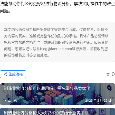
法能帮助你们公司更好地进行物流分析，解决实际操作中的难点
问题。
本文内容通过AI工具匹配关键字智能整合而成，仅供参考，帆软不
对内容的真实、准确或完整作任何形式的承诺。具体产品功能请以
帆软官方帮助文档为准，或联系您的对接销售进行咨询。如有其他
问题，您可以通过联系blog@fanruan.com进行反馈，帆软收到您
的反馈后将及时答复和处理。
0
生成海报
制造业物流分析可以通用吗？需按细分品类优化
上一篇
2025 年 5 月 29 日
制造业物流分析投入大吗？ROI需结合业务周期