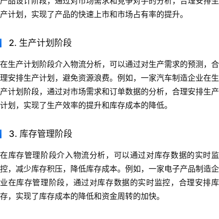
产品设计阶段，通过对市场需求和竞争对手的分析，合理安排生
产计划，实现了产品的快速上市和市场占有率的提升。
2. 生产计划阶段
在生产计划阶段介入物流分析，可以通过对生产需求的预测，合
理安排生产计划，避免资源浪费。例如，一家汽车制造企业在生
产计划阶段，通过对市场需求和订单数据的分析，合理安排生产
计划，实现了生产效率的提升和库存成本的降低。
3. 库存管理阶段
在库存管理阶段介入物流分析，可以通过对库存数据的实时监
控，减少库存积压，降低库存成本。例如，一家电子产品制造企
业在库存管理阶段，通过对库存数据的实时监控，合理安排库
存，实现了库存成本的降低和资金周转的加快。