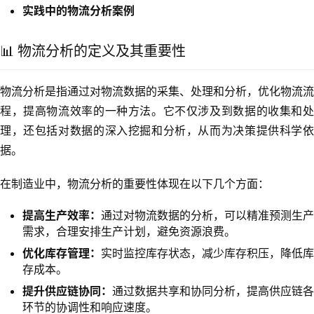
实践中的物流分析案例
📊 物流分析的定义及其重要性
物流分析是指通过对物流数据的采集、处理和分析，优化物流流
程，提高物流效率的一种方法。它不仅涉及到数据的收集和处
理，还包括对数据的深入挖掘和分析，从而为决策提供科学依
据。
在制造业中，物流分析的重要性体现在以下几个方面：
提高生产效率：
通过对物流数据的分析，可以精准预测生产
需求，合理安排生产计划，避免资源浪费。
优化库存管理：
实时监控库存状态，减少库存积压，降低库
存成本。
提升供应链协同：
通过数据共享和协同分析，提高供应链各
环节的协调性和响应速度。