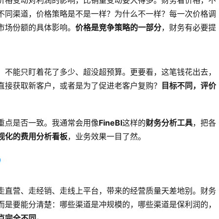
价格变动对利润的影响，比销量变动要大得多。财务看价格，不
不同渠道，价格策略是不是一样？为什么不一样？每一次价格调
市场份额的具体影响。
价格是竞争策略的一部分
，财务有必要提
，不能只盯着花了多少、超没超预算。更要看，这笔钱花出去，
直接获取新客户，或者是为了促进老客户复购？
目标不同，评价
重点是否一致。我通常会用像
FineBI
这样的
财务分析工具
，把各
视化的费用分析看板
，业务效果一目了然。
走直营、走经销、走线上平台，带来的经营质量天差地别。财务
而是要能分清楚：哪些渠道是冲规模的，哪些渠道是保利润的，
点完全不同。