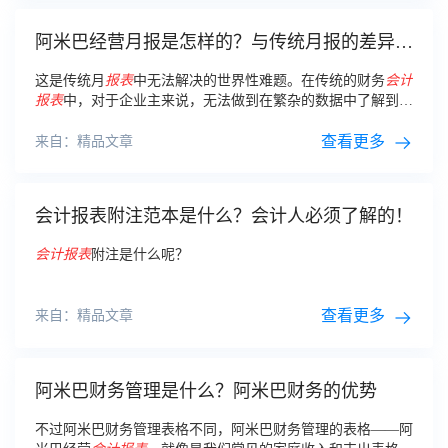
阿米巴经营月报是怎样的？与传统月报的差异区
别
这是传统月
报表
中无法解决的世界性难题。在传统的财务
会计
报表
中，对于企业主来说，无法做到在繁杂的数据中了解到业
务盈利还是亏损、哪个业务需要发展。本文总结了阿米巴经营
月报与传统月报的4点差异区别。
查看更多
来自：精品文章
会计报表附注范本是什么？会计人必须了解的！
会计报表
附注是什么呢？
查看更多
来自：精品文章
阿米巴财务管理是什么？阿米巴财务的优势
不过阿米巴财务管理表格不同，阿米巴财务管理的表格——阿