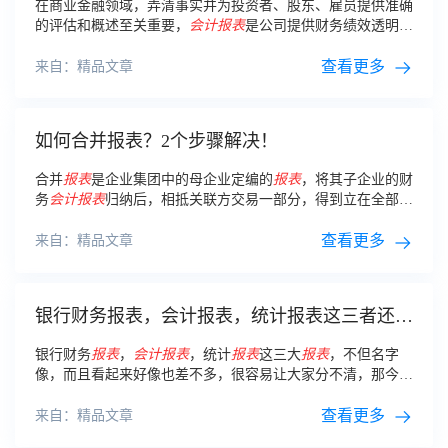
在商业金融领域，弄清事实并为投资者、股东、雇员提供准确
的评估和概述至关重要，
会计报表
是公司提供财务绩效透明性
的最常见渠道。本文从
会计报表
的定义和含义开始，列出三个
公司最重要的
会计报表
。
查看更多
来自：精品文章
如何合并报表？2个步骤解决！
合并
报表
是企业集团中的母企业定编的
报表
，将其子企业的财
务
会计报表
归纳后，相抵关联方交易一部分，得到立在全部集
团公司视角上的
报表
数据信息。
查看更多
来自：精品文章
银行财务报表，会计报表，统计报表这三者还傻
傻分不清吗？这篇文章跟你说明白
银行财务
报表
，
会计报表
，统计
报表
这三大
报表
，不但名字
像，而且看起来好像也差不多，很容易让大家分不清，那今天
就来说说银行财务
报表
，
会计报表
，统计
报表
这三者分别是什
么： 一、三种
报表
侧重的对像有所不同：
查看更多
来自：精品文章