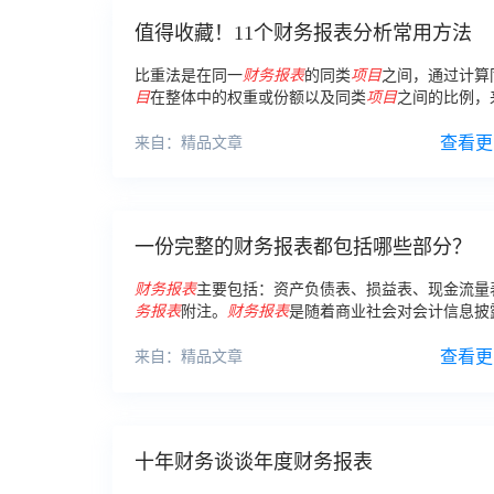
值得收藏！11个财务报表分析常用方法
比重法是在同一
财务报表
的同类
项目
之间，通过计算
目
在整体中的权重或份额以及同类
项目
之间的比例，
它们之间的结构关系，它通常反映
财务报表
各
项目
的
系。
查看更
来自：精品文章
一份完整的财务报表都包括哪些部分？
财务报表
主要包括：资产负债表、损益表、现金流量
务报表
附注。
财务报表
是随着商业社会对会计信息披
要求越来越高而不断发展的。
查看更
来自：精品文章
十年财务谈谈年度财务报表