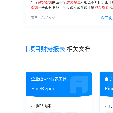
年度
财务报表
是每一个
财务报表
人都离不开的，那年
报表
一般都有啥呢，今天跟大家谈谈年度
财务报表
包
么： 1、利润表 利润表是反映企业在一定会计期间的
果的
财务报表
。
查看更
来自：精品文章
项目财务报表
相关文档
企业级Web报表工具
自助
FineReport
Fin
典型功能
典