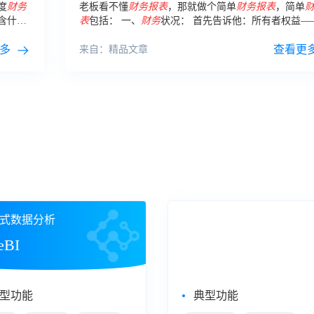
度
财务
老板看不懂
财务报表
，那就做个简单
财务报表
，简单
含什
表
包括： 一、
财务
状况： 首先告诉他：所有者权益—
经营成
此时此刻有多少钱！ 然后告诉他：资产和负债（应收
多
定资产等），表明他的资产由什么组成。
查看更
来自：精品文章
式数据分析
大屏数据可视化
eBI
数据大屏
型功能
典型功能