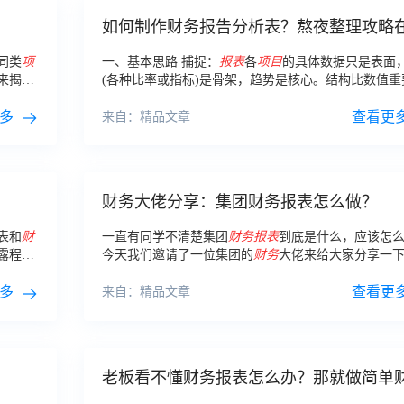
如何制作财务报告分析表？熬夜整理攻略
里！
同类
项
一、基本思路 捕捉：
报表
各
项目
的具体数据只是表面
来揭示
(各种比率或指标)是骨架，趋势是核心。结构比数值重
纵向关
而趋势比结构重要。
多
查看更
来自：精品文章
财务大佬分享：集团财务报表怎么做？
表和
财
一直有同学不清楚集团
财务报表
到底是什么，应该怎
露程度
今天我们邀请了一位集团的
财务
大佬来给大家分享一
团
财务报表
怎么做。
多
查看更
来自：精品文章
老板看不懂财务报表怎么办？那就做简单
报表给他看！