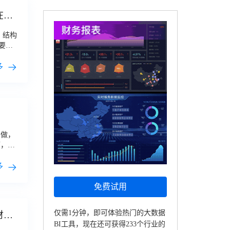
在这
，结构
要，
多
么做，
下，集
多
免费试用
仅需1分钟，即可体验热门的大数据
财务
BI工具，现在还可获得233个行业的