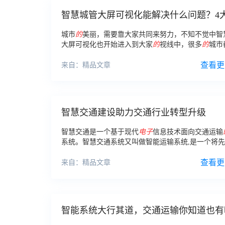
智慧城管大屏可视化能解决什么问题？4
实用功能
城市
的
美丽，需要靠大家共同来努力，不知不觉中智
大屏可视化也开始进入到大家
的
视线中，很多
的
城市
开始运营起来，大大提升了城市形象。
查看更
来自：精品文章
智慧交通建设助力交通行业转型升级
智慧交通是一个基于现代
电子
信息技术面向交通运输
系统。智慧交通系统又叫做智能运输系统,是一个将
技术有效运用于交通运输、服务控制以及车辆控制,
辆、道路和使用者之间联系
的
综合系统。
查看更
来自：精品文章
智能系统大行其道，交通运输你知道也有