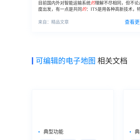
目前国内外对智能运输系统
的
理解不尽相同，但不论
度出发，有一点是共同
的
：ITS是用各种高新技术，
电子
信息技术来提高交通效率，增加交通安全性和改
保护
的
技术经济系统。
查看更
来自：精品文章
可编辑的电子地图
相关文档
企业级Web报表工具
自助
FineReport
Fin
典型功能
典