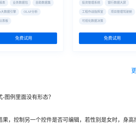
报表
业务数据包
自助数据集
投资管理系统
银行数据大屏
der大数据引擎
OLAP分析
工程作战指挥室
项目管理驾驶舱
仪表板
可视化数据决策
免费试用
免费试用
式-图例里面没有形态？
结果，控制另一个控件是否可编辑，若性别是女时，身高