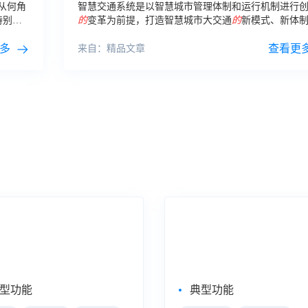
从何角
智慧交通系统是以智慧城市管理体制和运行机制进行
特别是
的
变革为前提，打造智慧城市大交通
的
新模式、新体
善环境
常态。
多
查看更
来自：精品文章
式数据分析
大屏数据可视化
eBI
数据大屏
型功能
典型功能