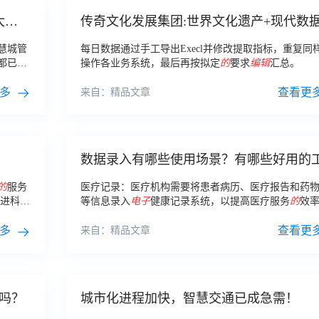
大最
传奇文化发展集团:世界文化遗产+现代数
能，智慧景区提升运营力
慧城管
每日数据通过手工导出Execl并修改提取指标，重复同
都已经
操作各业务系统，最后再按拟定
的
要求
编辑
汇总。
多
查看更
来自：精品文章
数据录入有哪些使用场景？有哪些好用的
可以进行数据录入？
的
服务
医疗记录：医疗机构需要将患者病历、医疗报告和药
先进科学
等信息录入
电子
健康记录系统，以提高医疗服务
的
效
加强车
确性。 3.
多
查看更
来自：精品文章
吗？
城市化进程加快，智慧交通已成急需！