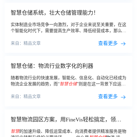
智慧仓储系统，壮大仓储管理能力！
实体制造业市场竞争一向激烈，对于企业来说至关重要，在这
个智能化时代下，需要提高生产效率、降低经营成本，那么
仓
储
的
智慧
化管理就显得尤为重要。
智慧
仓储
系统能解决什么问
题？
查看更多
来自：精品文章
智慧仓储：物流行业数字化的利器
随着物流行业的快速发展，智能化、信息化、自动化已经成为
物流企业发展的趋势，而“
智慧
仓储
”则是在这一背景下应运而
生的。
查看更多
来自：精品文章
智慧物流园区方案，用FineVis轻松搞定，领导
都刮目相看！
智慧
的加速升级、降低运营成本、向消费者提供精准服务是物