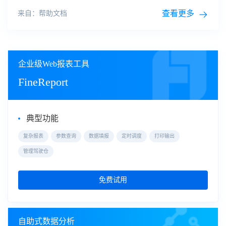
判断字段。本次示例以货架动画为例，模型含有进出取货的动
作 Animation。当运动状态为运行时，播放 Animation 动画，
查看更多
来自：帮助文档
否则处于暂停状态。3.2 模型准备将货架取货手臂作为单独的
一个 glb 模型，且设置有取货动画。
企业级Web报表工具
FineReport
典型功能
复杂报表
参数查询
数据填报
定时调度
打印输出
管理驾驶仓
免费试用
自助式数据分析