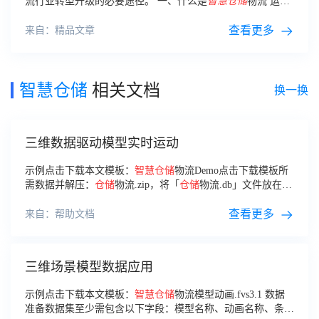
流行业转型升级的必要途径。 一、什么是
智慧
仓储
物流 运用
新兴技术提升
仓储
和物流领域的效率和准确性，是
智慧
物流园
区建设的主要目标。
查看更多
来自：精品文章
智慧仓储
相关文档
换一换
三维数据驱动模型实时运动
示例点击下载本文模板：
智慧
仓储
物流Demo点击下载模板所
需数据并解压：
仓储
物流.zip，将「
仓储
物流.db」文件放在
webapps/webroot/help 文件夹下，「货物
仓储
.xlsx」放在
webapps/webroot/WEB-INF/reportlets 文件夹下。
查看更多
来自：帮助文档
三维场景模型数据应用
示例点击下载本文模板：
智慧
仓储
物流模型动画.fvs3.1 数据
准备数据集至少需包含以下字段：模型名称、动画名称、条件