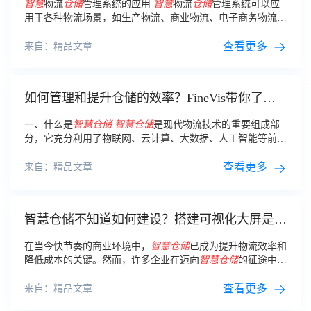
智慧
物流
仓储
管理系统的应用
智慧
物流
仓储
管理系统可以应
用于各种物流场景，如生产物流、商业物流、电子商务物流
等。
查看更多
来自：精品文章
如何管理和提升仓储的效率？FineVis带你了解
什么是智慧仓储！
一、什么是
智慧
仓储
智慧
仓储
是现代物流技术的重要组成部
分，它充分利用了物联网、云计算、大数据、人工智能等前沿
信息技术，对传统
仓储
管理进行了全面的革新。
查看更多
来自：精品文章
智慧仓储不知道如何建设？搭建可视化大屏是关
键！
在当今快节奏的商业环境中，
智慧
仓储
已成为提升物流效率和
降低成本的关键。然而，许多企业在迈向
智慧
仓储
的征途中遇
到了重重困难。
查看更多
来自：精品文章