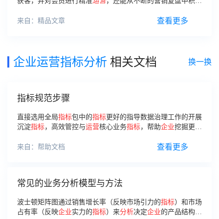
获客，并对会员进行精准
运营
，还能从不断的营销复盘中积累
经验，持续改善经营策略。 会员
运营
的重点 1.
查看更多
来自：精品文章
企业运营指标分析
相关文档
换一换
指标规范步骤
直接选用全局
指标
包中的
指标
更好的指导数据治理工作的开展
沉淀
指标
，高效管控与
运营
核心业务
指标
，帮助
企业
挖掘更多
商业价值。2.
指标
规范权限拥有者和空间管理员：查看空间所
有
指标
权限、查看
指标
规范清单权限。
查看更多
来自：帮助文档
常见的业务分析模型与方法
波士顿矩阵图通过销售增长率（反映市场引力的
指标
）和市场
占有率（反映
企业
实力的
指标
）来
分析
决定
企业
的产品结构。