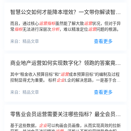
智慧公交如何才能降本增效？一文带你解读智慧
公交解决方案！
而且，通过核心
运营
指标
虽然能了解大致
运营
状况，但对于异
常
指标
无法进行深层次
分析
，难以精准定位
运营
问题的根源。
查看更多
来自：精品文章
商业地产运营如何实现数字化？领跑的答案竟是
这样！
其中“租金收入预算目标”和“
运营
成本预算目标”的编制及过程
控制显得尤为重要。 标杆
企业
L企的解决思路，一是基于合同
的租金预算管控体系。 首先，基于合同的预算编制思路。
查看更多
来自：精品文章
零售业会员运营需要关注哪些指标？最全会员分
析指标梳理来了！
基于这些数据，
企业
可以构画会员画像，从而实现高效的拉新