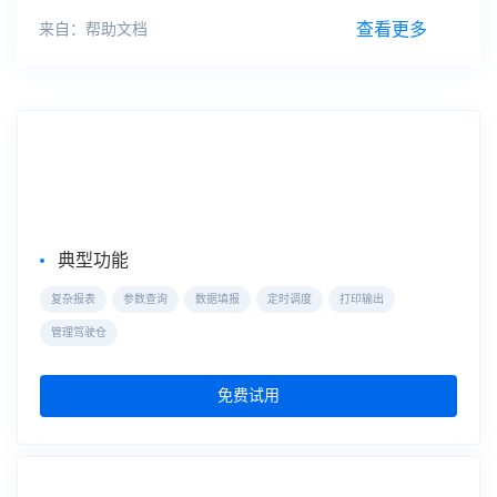
转化
分析
转化漏斗模型，是
分析
用户使用某项业务时，经过一
系列步骤转化效果的方法。购物篮
分析
-关联
查看更多
来自：帮助文档
企业级Web报表工具
FineReport
典型功能
复杂报表
参数查询
数据填报
定时调度
打印输出
管理驾驶仓
免费试用
自助式数据分析