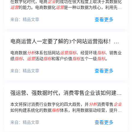
在数字化时代，电商
企业
的成功在很大程度上取决于其数据化
运营
的能力。电商数据化
运营
是一种以数据为核心，利用先进
的数据
分析
技术来指导
企业
经营活动的方法论。
查看更多
来自：精品文章
电商运营人一定要了解的3个网站运营指标！用
它拿捏电商数据分析
电商数据
分析
体系包括网站
运营
指标
、经营环境
指标
、销售业
绩
指标
、
运营
活动
指标
和客户价值
指标
五个一级
指标
。
查看更多
来自：精品文章
强运营、强数据时代，消费零售企业该如何建设
指标体系，实现数据驱动经营？
本文将探讨消费行业数字化的四大趋势，并
分析
消费零售
企业
如何构建系统化的数据
指标
体系，利用数据驱动经营，提升竞
争力和实现可持续发展。
查看更多
来自：精品文章