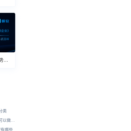
势解
分类
可以做表
格
架有哪些