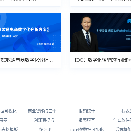
软E数通电商数字化分析方
IDC：数字化转型的行业趋
读
l数据可视化
商业智能的三个层
报销统计
报表
次
I展示
利润表模板
报表填写
什么软件
比表格模板
js统计图
excel做数据可视化
后端框