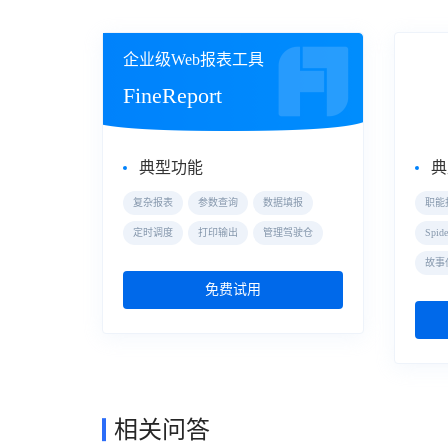
企业级Web报表工具
自助
FineReport
Fin
典型功能
典
复杂报表
参数查询
数据填报
职能
定时调度
打印输出
管理驾驶仓
Spi
故事
免费试用
相关问答