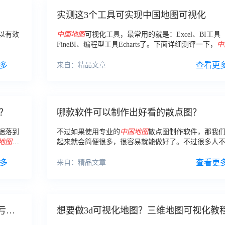
实测这3个工具可实现中国地图可视化
以有效
中国地图
可视化工具，最常用的就是：Excel、BI工具
FineBI、编程型工具Echarts了。下面详细测评一下，
中
图
可视化工具的3方面：分类，常用工具，适用人群。
多
查看更
来自：精品文章
？
哪款软件可以制作出好看的散点图？
据落到
不过如果使用专业的
中国地图
散点图制作软件，那我
地图
听
起来就会简便很多，很容易就能做好了。不过很多人
的软
好看的散点图制作使用哪款
中国地图
散点图制作软件
多
视化城
好？
查看更
来自：精品文章
人亏大
想要做3d可视化地图？三维地图可视化教
这里！