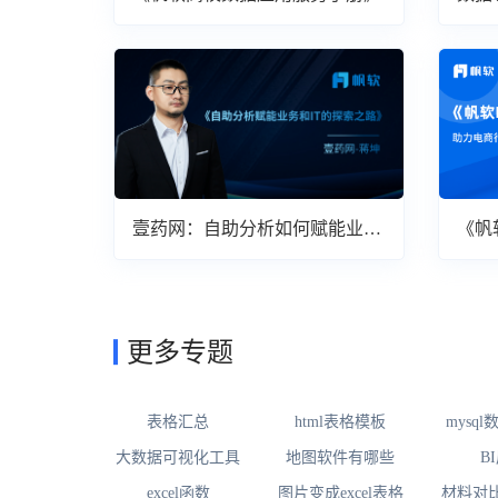
壹药网：自助分析如何赋能业务
《帆
与IT
案》
更多专题
表格汇总
html表格模板
mysq
大数据可视化工具
地图软件有哪些
B
excel函数
图片变成excel表格
材料对