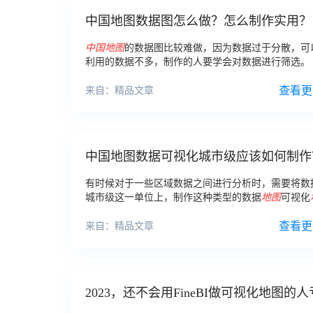
中国地图数据图怎么做？怎么制作实用？
中国地图
的数据图比较难做，因为数据过于分散，可
利用的数据不多，制作的人要学会对数据进行筛选。
查看更
来自：精品文章
中国地图数据可视化城市级应该如何制作
有时候对于一些区域数据之间进行分析时，需要将数
城市级这一单位上，制作这种类型的数据
地图
可视化
起来好像比较困难，但实际上你只是缺一个比较成熟
件，所以下面我们就来了解一款制作
中国地图
查看更
数据可
来自：精品文章
市级单位的数据
地图
可视化
地图
可以采用的软件
2023，还不会用FineBI做可视化地图的
了！