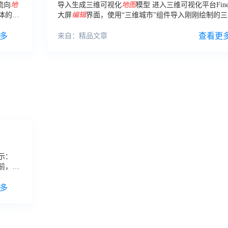
流向
地
导入生成三维可视化
地图
模型 进入三维可视化平台FineV
体的
地
大屏
编辑
界面，使用“三维城市”组件导入刚刚绘制的
阶：再
视化智慧园区geojson。
多
查看更
来自：精品文章
示：
前，可
工具若
多