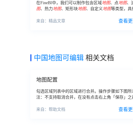
在FineBI中，我们可以制作包含区域
地图
、点
地图
、
图
、热力
地图
、矩形块
地图
、自定义
地图
等类型，具
图
呈现可在下方查看（向右滑动查看更多哦）： 2进
清楚，FineBI做
地图
可视化的优势在哪
查看更
来自：精品文章
中国地图可编辑
相关文档
地图配置
勾选区域列表中的区域进行合并。操作步骤如下图所
注：不支持取消合并，在没有点击右上角「保存」之
使用「重置」恢复到修改前的状态。2.2.3
编辑
/删除
地图
中有
可编辑
的区域，选择「
编辑
」工具
查看更
来自：帮助文档