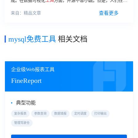
成。在数据可视化
工具
方面，开源不容小觑。但是，人们往往
混淆
免费
和开源。数据可视化开源
工具
是关于获得源代码，它
与
免费工具
没什么关系。
查看更多
来自：精品文章
mysql免费工具
相关文档
企业级Web报表工具
FineReport
典型功能
复杂报表
参数查询
数据填报
定时调度
打印输出
管理驾驶仓