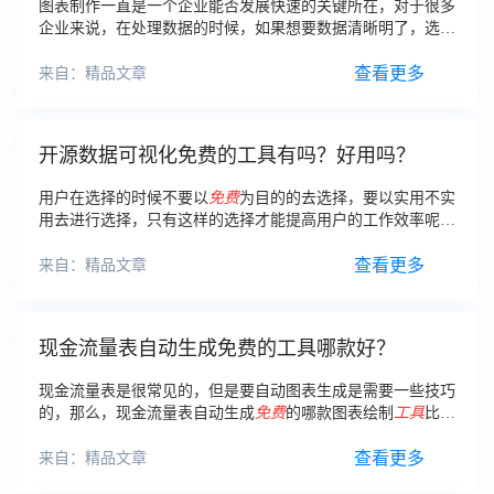
图表制作一直是一个企业能否发展快速的关键所在，对于很多
企业来说，在处理数据的时候，如果想要数据清晰明了，选择
正确的图表
免费
生成
工具
很重要。现在网上有很多的
免费
在线
图表制作
工具
如何选择？
查看更多
来自：精品文章
开源数据可视化免费的工具有吗？好用吗？
用户在选择的时候不要以
免费
为目的的去选择，要以实用不实
用去进行选择，只有这样的选择才能提高用户的工作效率呢。
那么，开源数据可视化
免费工具
好用不好用呢？
查看更多
来自：精品文章
现金流量表自动生成免费的工具哪款好？
现金流量表是很常见的，但是要自动图表生成是需要一些技巧
的，那么，现金流量表自动生成
免费
的哪款图表绘制
工具
比较
好呢？其实FineReport就非常不错。
查看更多
来自：精品文章