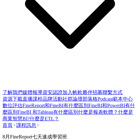
了解我們
媒體報導
資安認證
加入帆軟
夥伴招募
聯繫方式
資源下載
直播課程
品牌活動
社群論壇
部落格
Podcast
範本中心
數位評估
FineReport和FineBI有什麼區別
FineBI和PowerBI有什
麼區別
FineBI 和Tableau有什麼區別
什麼是報表軟體？
什麼是
商業智慧BI?
什麼是ETL？
首頁
課程訊息
8月FineReport七天速成學習班