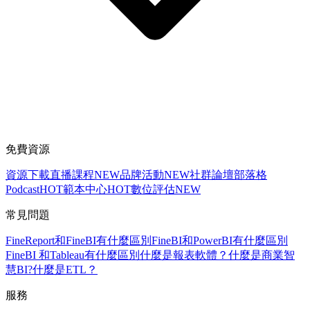
免費資源
資源下載
直播課程
NEW
品牌活動
NEW
社群論壇
部落格
Podcast
HOT
範本中心
HOT
數位評估
NEW
常見問題
FineReport和FineBI有什麼區別
FineBI和PowerBI有什麼區別
FineBI 和Tableau有什麼區別
什麼是報表軟體？
什麼是商業智
慧BI?
什麼是ETL？
服務