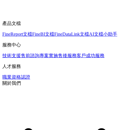
產品文檔
FineReport文檔
FineBI文檔
FineDataLink文檔
AI文檔小助手
服務中心
技術支援
售前諮詢
專案實施
售後服務
客戶成功服務
人才服務
職業資格認證
關於我們