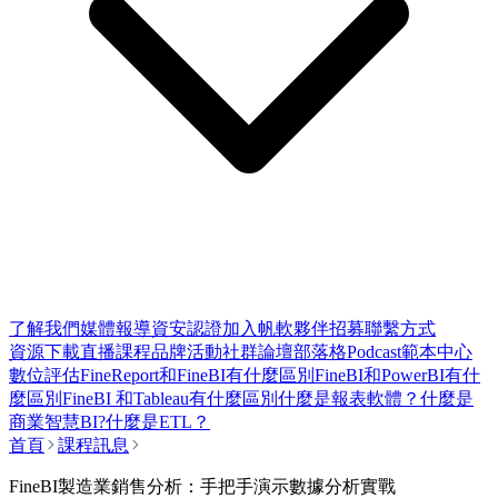
了解我們
媒體報導
資安認證
加入帆軟
夥伴招募
聯繫方式
資源下載
直播課程
品牌活動
社群論壇
部落格
Podcast
範本中心
數位評估
FineReport和FineBI有什麼區別
FineBI和PowerBI有什
麼區別
FineBI 和Tableau有什麼區別
什麼是報表軟體？
什麼是
商業智慧BI?
什麼是ETL？
首頁
課程訊息
FineBI製造業銷售分析：手把手演示數據分析實戰