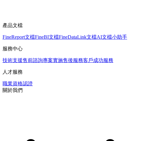
產品文檔
FineReport文檔
FineBI文檔
FineDataLink文檔
AI文檔小助手
服務中心
技術支援
售前諮詢
專案實施
售後服務
客戶成功服務
人才服務
職業資格認證
關於我們