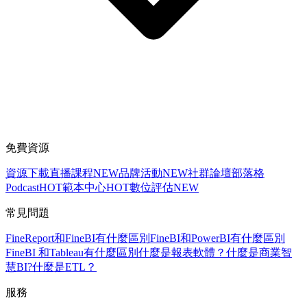
免費資源
資源下載
直播課程
NEW
品牌活動
NEW
社群論壇
部落格
Podcast
HOT
範本中心
HOT
數位評估
NEW
常見問題
FineReport和FineBI有什麼區別
FineBI和PowerBI有什麼區別
FineBI 和Tableau有什麼區別
什麼是報表軟體？
什麼是商業智
慧BI?
什麼是ETL？
服務