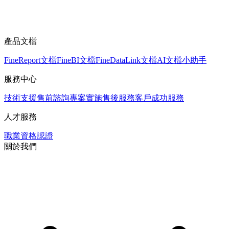
產品文檔
FineReport文檔
FineBI文檔
FineDataLink文檔
AI文檔小助手
服務中心
技術支援
售前諮詢
專案實施
售後服務
客戶成功服務
人才服務
職業資格認證
關於我們