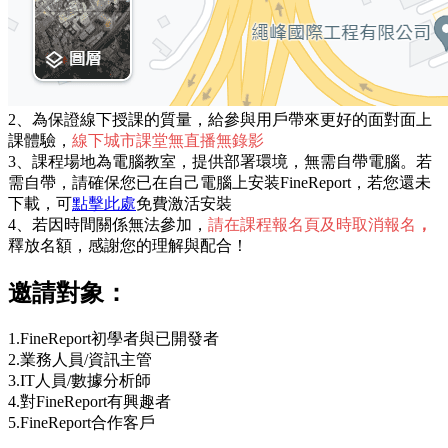
2、為保證線下授課的質量，給參與用戶帶來更好的面對面上
課體驗，
線下城市課堂無直播無錄影
3、課程場地為電腦教室，提供部署環境，無需自帶電腦。若
需自帶，請確保您已在自己電腦上安装FineReport，若您還未
下載，可
點擊此處
免費激活安裝
4、若因時間關係無法參加，
請在課程報名頁及時取消報名
，
釋放名額，感謝您的理解與配合！
邀請對象：
1.FineReport初學者與已開發者
2.業務人員/資訊主管
3.IT人員/數據分析師
4.對FineReport有興趣者
5.FineReport合作客戶