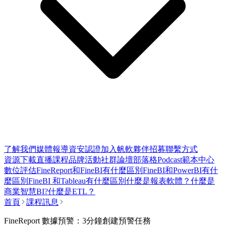
了解我們
媒體報導
資安認證
加入帆軟
夥伴招募
聯繫方式
資源下載
直播課程
品牌活動
社群論壇
部落格
Podcast
範本中心
數位評估
FineReport和FineBI有什麼區別
FineBI和PowerBI有什
麼區別
FineBI 和Tableau有什麼區別
什麼是報表軟體？
什麼是
商業智慧BI?
什麼是ETL？
首頁
課程訊息
FineReport 數據預警：3分鐘創建預警任務