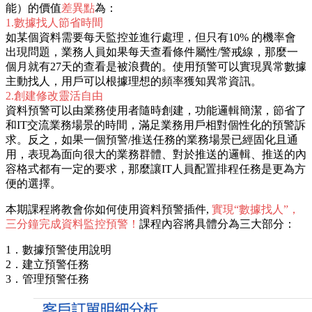
能）的價值
差異點
為：
1.數據找人節省時間
如某個資料需要每天監控並進行處理，但只有10% 的機率會
出現問題，業務人員如果每天查看條件屬性/警戒線，那麼一
個月就有27天的查看是被浪費的。使用預警可以實現異常數據
主動找人，用戶可以根據理想的頻率獲知異常資訊。
2.創建修改靈活自由
資料預警可以由業務使用者隨時創建，功能邏輯簡潔，節省了
和IT交流業務場景的時間，滿足業務用戶相對個性化的預警訴
求。反之，如果一個預警/推送任務的業務場景已經固化且通
用，表現為面向很大的業務群體、對於推送的邏輯、推送的內
容格式都有一定的要求，那麼讓IT人員配置排程任務是更為方
便的選擇。
本期課程將教會你如何使用資料預警插件,
實現“數據找人”，
三分鐘完成資料監控預警！
課程內容將具體分為三大部分：
1．數據預警使用說明
2．建立預警任務
3．管理預警任務