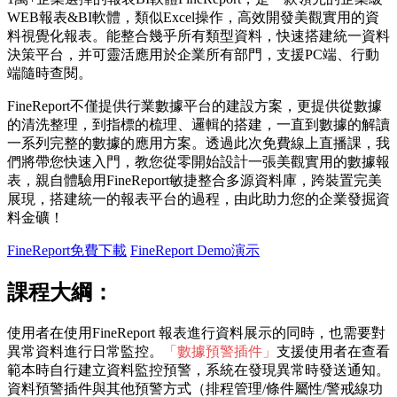
WEB報表&BI軟體，類似Excel操作，高效開發美觀實用的資
料視覺化報表。能整合幾乎所有類型資料，快速搭建統一資料
決策平台，并可靈活應用於企業所有部門，支援PC端、行動
端隨時查閱。
FineReport不僅提供行業數據平台的建設方案，更提供從數據
的清洗整理，到指標的梳理、邏輯的搭建，一直到數據的解讀
一系列完整的數據的應用方案。透過此次免費線上直播課，我
們將帶您快速入門，教您從零開始設計一張美觀實用的數據報
表，親自體驗用FineReport敏捷整合多源資料庫，跨裝置完美
展現，搭建統一的報表平台的過程，由此助力您的企業發掘資
料金礦！
FineReport免費下載
FineReport Demo演示
課程大綱：
使用者在使用FineReport 報表進行資料展示的同時，也需要對
異常資料進行日常監控。
「數據預警插件」
支援使用者在查看
範本時自行建立資料監控預警，系統在發現異常時發送通知。
資料預警插件與其他預警方式（排程管理/條件屬性/警戒線功