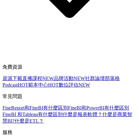
免費資源
資源下載
直播課程
NEW
品牌活動
NEW
社群論壇
部落格
Podcast
HOT
範本中心
HOT
數位評估
NEW
常見問題
FineReport和FineBI有什麼區別
FineBI和PowerBI有什麼區別
FineBI 和Tableau有什麼區別
什麼是報表軟體？
什麼是商業智
慧BI?
什麼是ETL？
服務