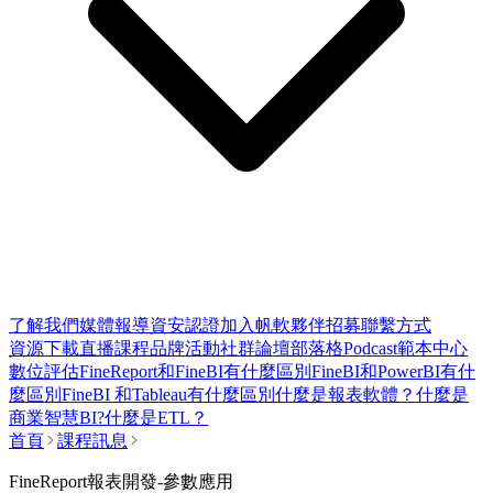
了解我們
媒體報導
資安認證
加入帆軟
夥伴招募
聯繫方式
資源下載
直播課程
品牌活動
社群論壇
部落格
Podcast
範本中心
數位評估
FineReport和FineBI有什麼區別
FineBI和PowerBI有什
麼區別
FineBI 和Tableau有什麼區別
什麼是報表軟體？
什麼是
商業智慧BI?
什麼是ETL？
首頁
課程訊息
FineReport報表開發-參數應用