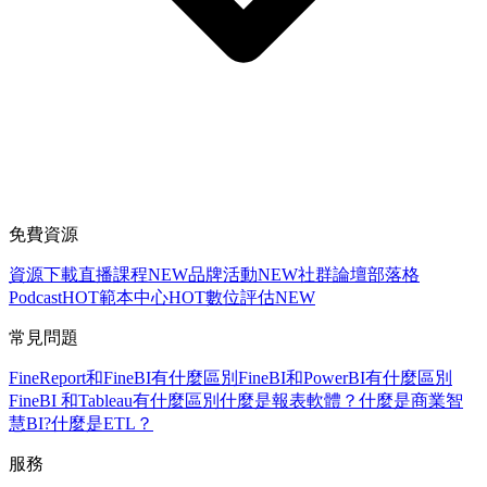
免費資源
資源下載
直播課程
NEW
品牌活動
NEW
社群論壇
部落格
Podcast
HOT
範本中心
HOT
數位評估
NEW
常見問題
FineReport和FineBI有什麼區別
FineBI和PowerBI有什麼區別
FineBI 和Tableau有什麼區別
什麼是報表軟體？
什麼是商業智
慧BI?
什麼是ETL？
服務