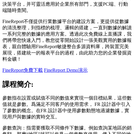
決策平台，并可靈活應用於企業所有部門，支援PC端、行動
端隨時查閱。
FineReport不僅提供行業數據平台的建設方案，更提供從數據
的清洗整理，到指標的梳理、邏輯的搭建，一直到數據的解讀
一系列完整的數據的應用方案。透過此次免費線上直播課，我
們將帶您快速入門，教您從零開始設計一張美觀實用的數據報
表，親自體驗用FineReport敏捷整合多源資料庫，跨裝置完美
展現，搭建統一的報表平台的過程，由此助力您的企業發掘資
料金礦！
FineReport免費下載
FineReport Demo演示
課程簡介:
參數指在設置或賦值不同的數值來實現一個目標結果，這些數
值就是參數。爲滿足不同客戶的使用需求， FR 設計器中引入
了參數的概念。在FR 設計器中使用參數動態地過濾數據，實
現用戶與數據的實時交互。
參數查詢：指需要獲取不同條件下數據。例如查詢某地區的銷