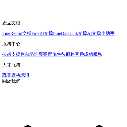
產品文檔
FineReport文檔
FineBI文檔
FineDataLink文檔
AI文檔小助手
服務中心
技術支援
售前諮詢
專案實施
售後服務
客戶成功服務
人才服務
職業資格認證
關於我們