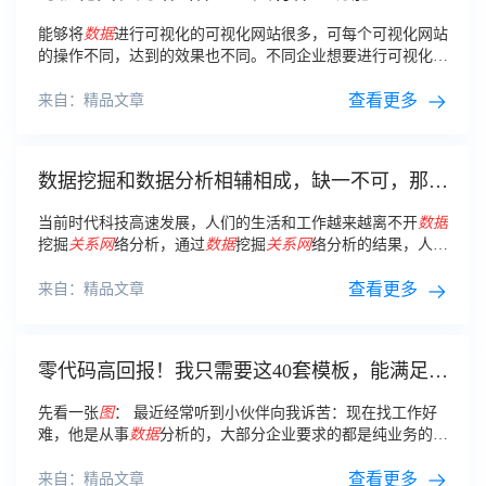
能够将
数据
进行可视化的可视化网站很多，可每个可视化网站
的操作不同，达到的效果也不同。不同企业想要进行可视化的
数据
量有差异，
数据
种类也有差异。
查看更多
来自：精品文章
数据挖掘和数据分析相辅相成，缺一不可，那你
了解他们的区别吗？
当前时代科技高速发展，人们的生活和工作越来越离不开
数据
挖掘
关系网
络分析，通过
数据
挖掘
关系网
络分析的结果，人们
可以解决某些业务中遇到的问题，实时跟进工作上业务的细微
变化，驱动业务实现增长。
查看更多
来自：精品文章
零代码高回报！我只需要这40套模板，能满足工
作中95%的报表需求
先看一张
图
： 最近经常听到小伙伴向我诉苦：现在找工作好
难，他是从事
数据
分析的，大部分企业要求的都是纯业务的
数
据
分析师，而他也是刚入
数据
分析一年，上一份工作涉及业务
不是很多。
查看更多
来自：精品文章