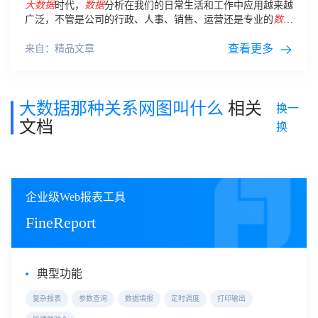
大数据
时代，
数据
分析在我们的日常生活和工作中应用越来越
广泛，不管是公司的行政、人事、销售、运营还是专业的
数据
分析师，都经常需要通过
数据
来发现业务问题，因此
数据
分析
正逐渐成为职场通用能力。
查看更多
来自：精品文章
大数据那种关系网图叫什么
相关
换一
文档
换
企业级Web报表工具
FineReport
典型功能
复杂报表
参数查询
数据填报
定时调度
打印输出