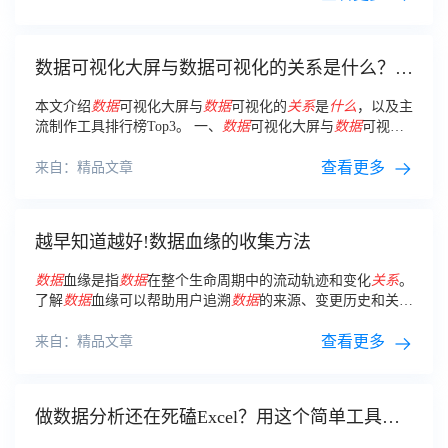
数据可视化大屏与数据可视化的关系是什么？以
及主流制作工具排行榜Top3
本文介绍
数据
可视化大屏与
数据
可视化的
关系
是
什么
，以及主
流制作工具排行榜Top3。 一、
数据
可视化大屏与
数据
可视化
的
关系
是
什么
？
查看更多
来自：精品文章
越早知道越好!数据血缘的收集方法
数据
血缘是指
数据
在整个生命周期中的流动轨迹和变化
关系
。
了解
数据
血缘可以帮助用户追溯
数据
的来源、变更历史和关联
关系
，进而提高
数据
的质量和可信度。
查看更多
来自：精品文章
做数据分析还在死磕Excel？用这个简单工具，
摆脱复杂函数和公式