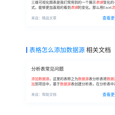
三维可视化图表是我们常用到的一个展示
数据
变化的
式，能够更加直观的看到
数据
的变化。那么用Excel
怎
三维图表呢？
查看更
来自：精品文章
表格怎么添加数据源
相关文档
分析表常见问题
添加数据源
，这里的表称之为
数据源
表分析表将
数据
加
到项目中，基于
数据源
表创建分析表，在分析表中
据
分析。如何使用这两种类型的表把
数据源
表
添加
到
中。如果多位成员都使用一张
数据源
表进行分析，之
查看更
来自：帮助文档