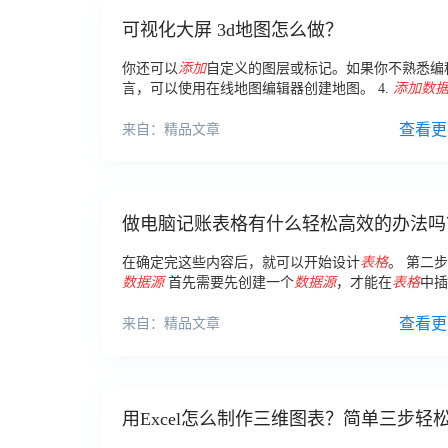
可视化大屏 3d地图怎么做？
你还可以
添加
自定义的图层或标记。如果你不熟悉编
言，可以使用在线地图编辑器创建地图。 4.
添加数
你创建了地图，你需要将准备好的
数据
添加
到地图中
以使用API或其他工具来完成这个过程。
查看更
来自：精品文章
做电脑记账表格有什么轻松高效的办法吗
来告诉你！
在确定完这些内容后，就可以开始设计
表格
。 第二
数据源
首先需要先创建一个
数据源
，才能在
表格
中插
据
。我们可以选择从
数据
库、Excel
表格
或者手动输入
创建
数据源
。
查看更
来自：精品文章
用Excel怎么制作三维图表？简单三步轻
定！