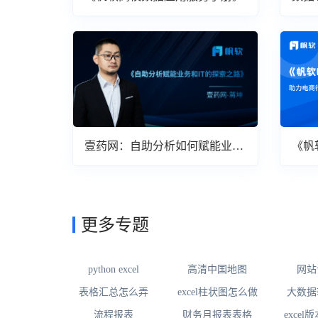
壹药网：自助分析如何赋能业务
《帆
与IT
案》
更多专题
python excel
高清中国地图
网站
表格汇总怎么弄
excel柱状图怎么做
大数据
流程报表
财务月报表表格
excel