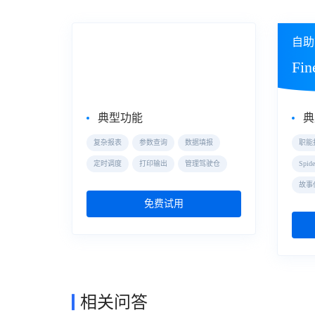
企业级Web报表工具
自助
FineReport
Fin
典型功能
典
复杂报表
参数查询
数据填报
职能
定时调度
打印输出
管理驾驶仓
Spi
故事
免费试用
相关问答