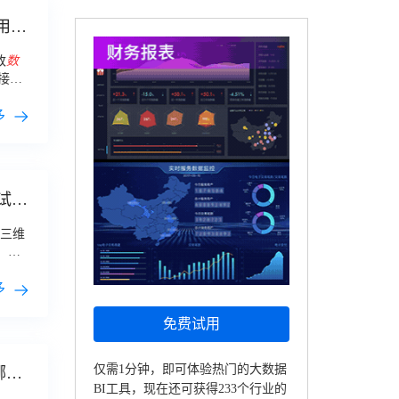
用
改
数
接刷
格
。
多
试
三维
」，
位
多
免费试用
仅需1分钟，即可体验热门的大数据
哪款
BI工具，现在还可获得233个行业的