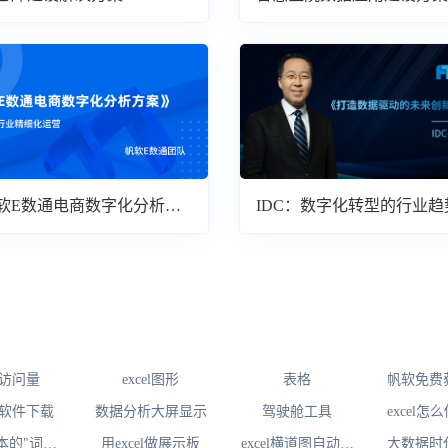
软E数通电商数字化分析方
IDC：数字化转型的行业趋
读
访问量
excel图形
表格
帆软免费
软件下载
数据分析大屏显示
驾驶舱工具
excel
析直
版本的"词频
用excel做展示板
excel横道图自动生
大数据时