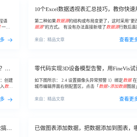
10个Excel数据透视表汇总技巧，教你快速
excel数据分析！
程语
第二种如果
数据源
的结构或布局变更了，这时采用“更
据
一旦
据源
”的方式。 有没有办法直接新增了
数据源
行数后直
。你可
新透视表就能得到最新的
数据
呢？ 把
数据源
转换成
表
多
查看更
来自：精品文章
？进
零代码实现3D设备模型告警，用FineVis试
吧！
步：创建
如下图所示： 2.4 设置摄像头异常预警 1）绑定
数据
在
入
数
城市编辑界面右侧配置区，点击「
数据
>
添加数据
图层
数据
来
选择「点-
数据
图层」。修改图层名称并绑定「摄像头
多
置」
数据
集
数据
。
查看更
来自：精品文章
松搞
已做图表添加数据，把数据添加到图表，
软件比较好？