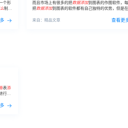
一个形
而且市场上有很多的把
数据
添加
到图表的作图软件，
么
制作
把
数据
添加
到图表的软件都有自己独特的优势，但是
的作图软件中，FineReport图表制作软件就非常的出色
多
查看更
来自：精品文章
源
表
添
进行
数
项目
后
多