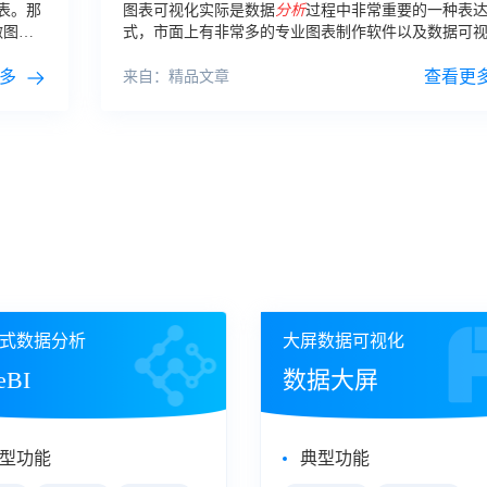
表。那
图表可视化实际是数据
分析
过程中非常重要的一种表
做图表
式，市面上有非常多的专业图表制作软件以及数据可
站
免费，但是有一些属于付费的软件或图表可视化
网
多
一些图表可视化
网站
虽然不用付费，但是操作难度也
查看更
来自：精品文章
式数据分析
大屏数据可视化
eBI
数据大屏
型功能
典型功能