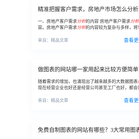
精准把握客户需求，房地产市场怎么分析
把握客户脉搏？
一、房地产客户需求
分析
的内容 房地产客户需求
分析
容。房地产客户需求
分析
的内容较为复杂与多样，将
为六项主要内容。
查看更
来自：精品文章
做图表的网站哪一家用起来比较方便简单
随着需求的增加，也涌现出了越来越多的大数据图表
现在经营企业也好还是经营公司甚至工厂也好，都会
到一些图表来总结数据，所以，不管是公司还是企业
用到制作好看图表的
网站
的地方很多。
查看更
来自：精品文章
免费自制图表的网站有哪些？3大常用图
作网站