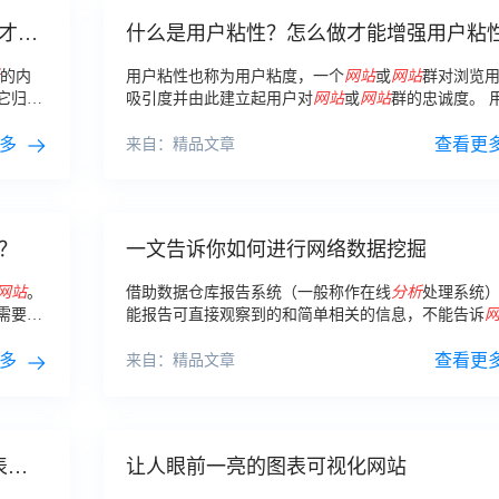
才能
什么是用户粘性？怎么做才能增强用户粘
提升留存率？
的内
用户粘性也称为用户粘度，一个
网站
或
网站
群对浏览
它归纳
吸引度并由此建立起用户对
网站
或
网站
群的忠诚度。 
性的表现方式主要有：经常性浏览该
网站
。深度阅读
多
容。与
网站
或
网站
浏览者进行互动。
查看更
来自：精品文章
？
一文告诉你如何进行网络数据挖掘
网站
。
借助数据仓库报告系统（一般称作在线
分析
处理系统
需要用
能报告可直接观察到的和简单相关的信息，不能告诉
，能够
息模式及怎样对其进行处理，并且它很难深刻
分析
复
多
息，需要
网站
自已加工与处理。
查看更
来自：精品文章
表制
让人眼前一亮的图表可视化网站