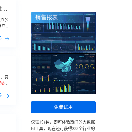
性，
用户的
用户粘
网站
内
多
），只
网站
信
杂信
多
免费试用
仅需1分钟，即可体验热门的大数据
BI工具，现在还可获得233个行业的