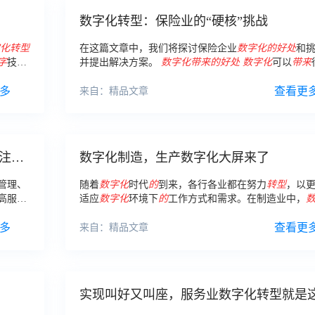
数字化转型：保险业的“硬核”挑战
化
转型
在这篇文章中，我们将探讨保险企业
数字化
的
好处
和
字
技术
并提出解决方案。
数字化
带来
的
好处
数字化
可以
带来
效率。
好处
，尤其是在提高保险企业效率和优化客户体验方
多
先，
数字化
可以提高保险企业
的
工作效率。
查看更
来自：精品文章
注入
数字化制造，生产数字化大屏来了
管理、
随着
数字化
时代
的
到来，各行各业都在努力
转型
，以
高服务
适应
数字化
环境下
的
工作方式和需求。在制造业中，
实践中
转型
也变得越来越重要。生产
数字化
大屏作为
数字化
多
一项关键工具，被越来越多
的
企业所采用。
查看更
来自：精品文章
实现叫好又叫座，服务业数字化转型就是
样！