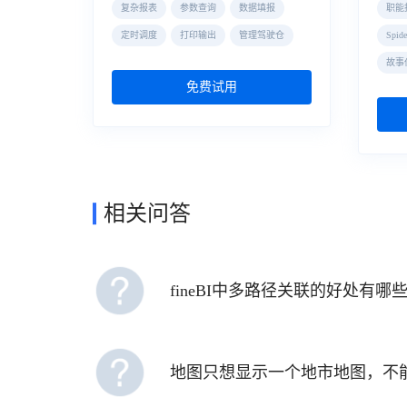
复杂报表
参数查询
数据填报
职能
定时调度
打印输出
管理驾驶仓
Spi
故事
免费试用
相关问答
fineBI中多路径关联的好处有哪
地图只想显示一个地市地图，不