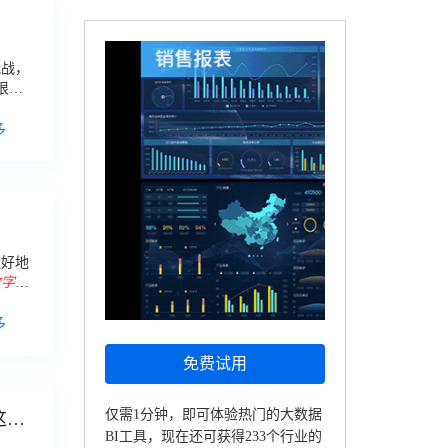
挑战，
很多
面。首
多
更好地
数字化
转型
的
多
免费试用
仅需1分钟，即可体验热门的大数据
这
BI工具，现在还可获得233个行业的