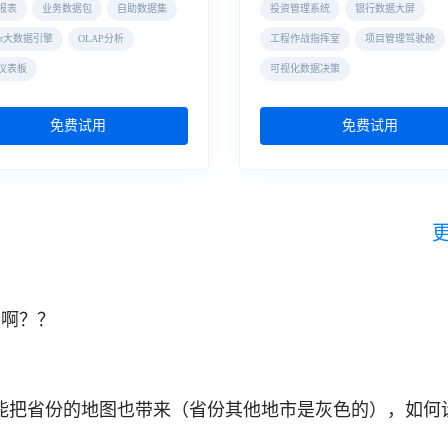
报表
业务数据包
自助数据集
投资管理系统
银行数据大屏
der大数据引擎
OLAP分析
工程作战指挥室
项目管理驾驶舱
仪表板
可视化数据决策
免费试用
免费试用
些啊？？
能把省份的地图也带来（省份其他地市是灰色的），如何