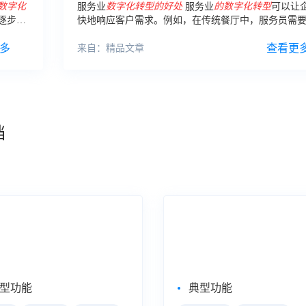
数字化
服务业
数字化
转型
的
好处
服务业
的
数字化
转型
可以让
逐步地
快地响应客户需求。例如，在传统餐厅中，服务员需
记录客户点餐，而
数字化
转型
后，客户可以使用手机
多
维码进行点餐，服务员可以更快地处理订单。
查看更
来自：精品文章
档
式数据分析
大屏数据可视化
eBI
数据大屏
型功能
典型功能