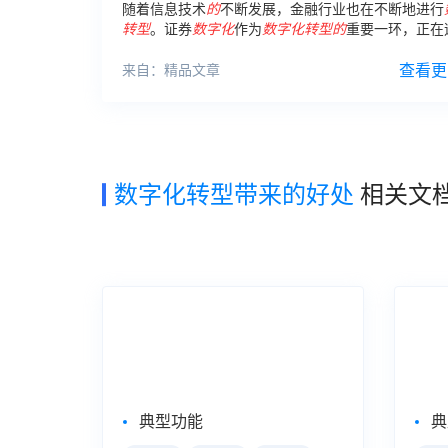
随着信息技术
的
不断发展，金融行业也在不断地进行
转型
。证券
数字化
作为
数字化
转型
的
重要一环，正在
改变着证券市场
的
面貌。
查看更
来自：精品文章
数字化转型带来的好处
相关文
企业级Web报表工具
自助
FineReport
Fin
典型功能
典