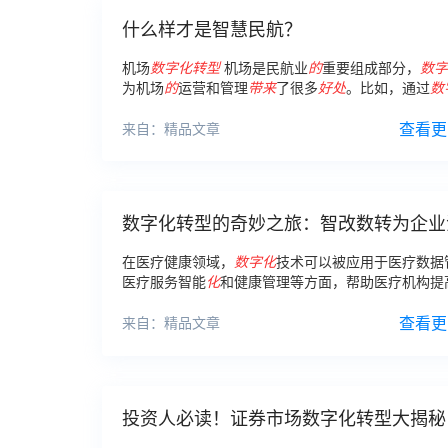
什么样才是智慧民航？
机场
数字化
转型
机场是民航业
的
重要组成部分，
数字
为机场
的
运营和管理
带来
了很多
好处
。比如，通过
数
可以优化机场
的
航班调度和安检流程，提高安全性和
查看更
来自：精品文章
数字化转型的奇妙之旅：智改数转为企业
新动力
在医疗健康领域，
数字化
技术可以被应用于医疗数据
医疗服务智能
化
和健康管理等方面，帮助医疗机构提
质量和效率。 虽然智改数转
带来
了很多
好处
，但是在
也面临一些挑战和问题。
查看更
来自：精品文章
投资人必读！证券市场数字化转型大揭秘